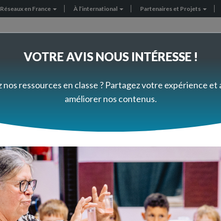
Réseaux en France
À l’international
Partenaires et Projets
VOTRE AVIS NOUS INTÉRESSE !
FORMEZ-VOUS À VOTRE RYTHME
PRÈS DE CHEZ VOUS
z nos ressources en classe ? Partagez votre expérience et
améliorer nos contenus.
ement du ténébrion
de vie et développement 