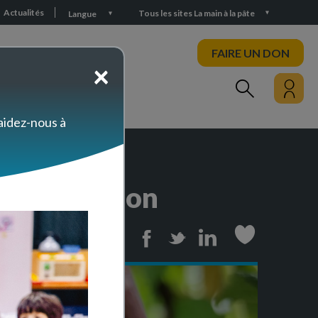
Actualités
Tous les sites La main à la pâte
Langue
FAIRE UN DON
×
PARTICIPEZ
 aidez-nous à
du ténébrion
Print
Facebook
Twitter
Linkedin