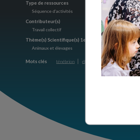
Type de ressources
Crédits
Séquence d'activités
Creative
Contributeur(s)
Travail collectif
Thème(s) Scientifique(s) 1er degré
Animaux et élevages
Mots clés
ténébrion
élevage
ver de farine