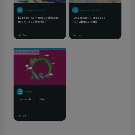
SEQUENCE OF ACTIVITIES
SEQUENCE OF ACTIVITIES
La roue : comment déplacer
Le bateau : histoire et
une charge lourde ?
fonctionnement
C2
C3
C2
C3
PROJECT
Je suis écomobile !
C2
C3