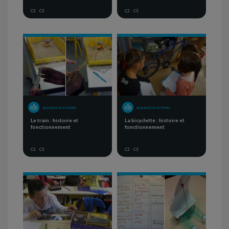
C2
C3
C2
C3
SEQUENCE OF ACTIVITIES
SEQUENCE OF ACTIVITIES
Le train : histoire et
La bicyclette : histoire et
fonctionnement
fonctionnement
C2
C3
C2
C3