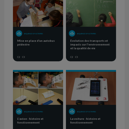
SEQUENCE OF ACTIVITIES
SEQUENCE OF ACTIVITIES
Mise en place d’un autobus
Evolution des transports et
pédestre
impacts sur l'environnement
et la qualité de vie
C2
C3
C2
C3
SEQUENCE OF ACTIVITIES
SEQUENCE OF ACTIVITIES
L'avion : histoire et
La voiture : histoire et
fonctionnement
fonctionnement