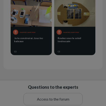
AWARDED LAMAP PRIZE
AWARDED LAMAP PRIZE
Je te construirai...tous les
Roulez sous le soleil
bateaux
toulousain
C3
C3
Questions to the experts
Access to the forum