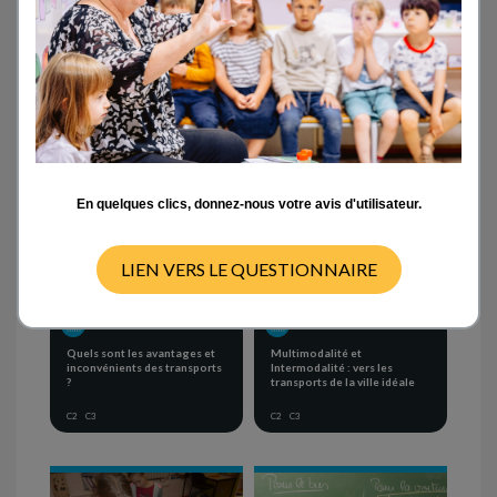
Activités en classe
- ANY -
CYCLE 1
CYCLE 2
CYCLE 3
CYCLE 4
En quelques clics, donnez-nous votre avis d'utilisateur.
LIEN VERS LE QUESTIONNAIRE
SEQUENCE OF ACTIVITIES
SEQUENCE OF ACTIVITIES
Quels sont les avantages et
Multimodalité et
inconvénients des transports
Intermodalité : vers les
?
transports de la ville idéale
C2
C3
C2
C3