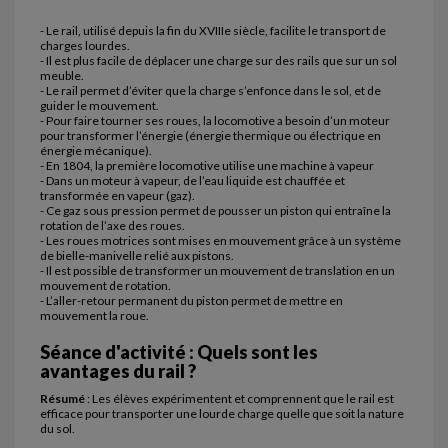
- Le rail, utilisé depuis la fin du XVIIIe siècle, facilite le transport de
charges lourdes.
- Il est plus facile de déplacer une charge sur des rails que sur un sol
meuble.
- Le rail permet d’éviter que la charge s’enfonce dans le sol, et de
guider le mouvement.
- Pour faire tourner ses roues, la locomotive a besoin d’un moteur
pour transformer l’énergie (énergie thermique ou électrique en
énergie mécanique).
- En 1804, la première locomotive utilise une machine à vapeur
- Dans un moteur à vapeur, de l’eau liquide est chauffée et
transformée en vapeur (gaz).
- Ce gaz sous pression permet de pousser un piston qui entraîne la
rotation de l’axe des roues.
- Les roues motrices sont mises en mouvement grâce à un système
de bielle-manivelle relié aux pistons.
- Il est possible de transformer un mouvement de translation en un
mouvement de rotation.
- L’aller-retour permanent du piston permet de mettre en
mouvement la roue.
Séance d'activité : Quels sont les
avantages du rail ?
Résumé
: Les élèves expérimentent et comprennent que le rail est
efficace pour transporter une lourde charge quelle que soit la nature
du sol.