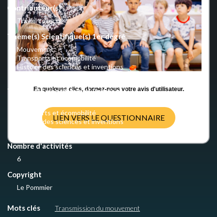
Contributeur(s)
Travail collectif
Thème(s) Scientifique(s) 1er degré
Mouvement
Transports et écomobilité
Histoire des sciences et inventions
Ecomobilité
En quelques clics, donnez-nous votre avis d'utilisateur.
Thème(s) Scientifique(s) 2nd degré
Mouvements et interactions
Transports et écomobilité
LIEN VERS LE QUESTIONNAIRE
Histoire des sciences et inventions
Ecomobilité
Nombre d'activités
6
Copyright
Le Pommier
Mots clés
Transmission du mouvement