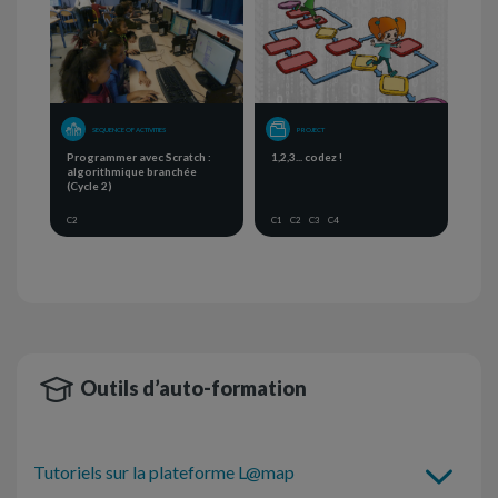
SEQUENCE OF ACTIVITIES
PROJECT
Programmer avec Scratch :
1,2,3... codez !
algorithmique branchée
(Cycle 2)
C2
C1
C2
C3
C4
Outils d’auto-formation
Tutoriels sur la plateforme L@map