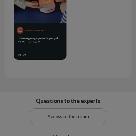
TEACHER'S TESTIMONIAL
Témoignage pour le projet
"1,2,3... codez !"
C1
C2
Questions to the experts
Access to the forum