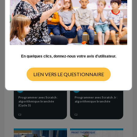
Activités en classe
- ANY -
CYCLE 1
CYCLE 2
CYCLE 3
CYCLE 4
En quelques clics, donnez-nous votre avis d'utilisateur.
LIEN VERS LE QUESTIONNAIRE
SEQUENCE OF ACTIVITIES
SEQUENCE OF ACTIVITIES
Programmer avec Scratch :
Programmer avec Scratch Jr :
algorithmique branchée
algorithmique branchée
(Cycle 3)
C3
C2