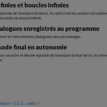
finies et boucles infinies
 épisode de l’aventure du héros. Ils renforcent les notions introdu
la notion de boucle infinie.
 dialogues enregistrés au programme
strer les interventions dialoguées des personnages.
isode final en autonomie
ur raconter le dernier épisode de l’aventure de leur héros. Ils réin
n.
atique
« 1, 2, 3… codez ! »