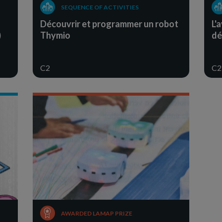
SEQUENCE OF ACTIVITIES
Découvrir et programmer un robot
L'
)
Thymio
dé
C2
C2
AWARDED LAMAP PRIZE