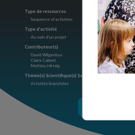
Type de ressources
Nombre d'a
Sequence of activities
7
Type d'activité
Copyright
Au sein d'un projet
Le Pommi
Contributeur(s)
David Wilgenbus
Claire Calmet
Mathieu Hirtzig
Thème(s) Scientifique(s) 1er degré
Activités branchées