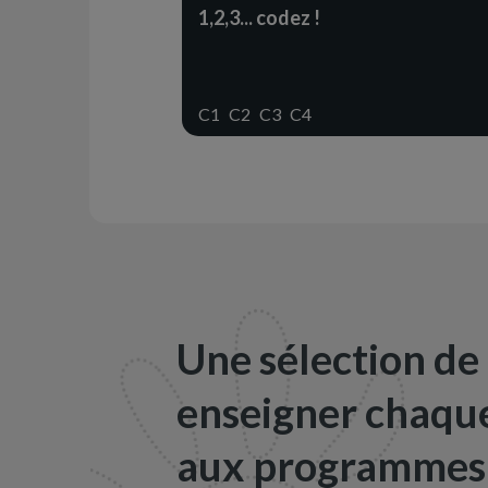
1,2,3... codez !
C1
C2
C3
C4
Une sélection de
enseigner chaque
aux programmes 