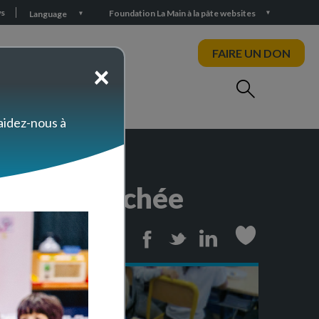
s
Foundation La Main à la pâte websites
Language
FAIRE UN DON
×
 aidez-nous à
mique branchée
Print
Facebook
Twitter
Linkedin