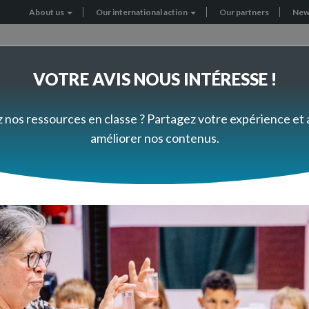
About us
Our international action
Our partners
New
Header
menu
VOTRE AVIS NOUS INTÉRESSE !
RNATIONAL PROJECTS
GET INVOLVED
z nos ressources en classe ? Partagez votre expérience et
améliorer nos contenus.
ec Scratch Jr : algorith