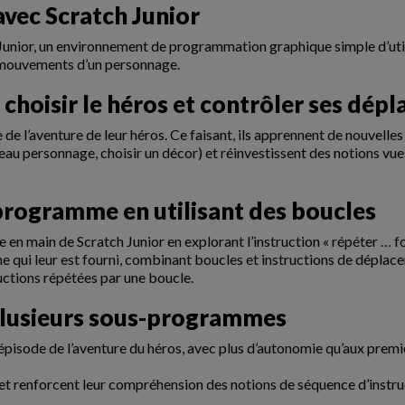
avec Scratch Junior
Junior, un environnement de programmation graphique simple d’utili
s mouvements d’un personnage.
 : choisir le héros et contrôler ses dé
 de l’aventure de leur héros. Ce faisant, ils apprennent de nouvelle
au personnage, choisir un décor) et réinvestissent des notions vu
n programme en utilisant des boucles
e en main de Scratch Junior en explorant l’instruction « répéter … foi
 qui leur est fourni, combinant boucles et instructions de déplacem
uctions répétées par une boucle.
plusieurs sous-programmes
 épisode de l’aventure du héros, avec plus d’autonomie qu’aux premi
r et renforcent leur compréhension des notions de séquence d’inst