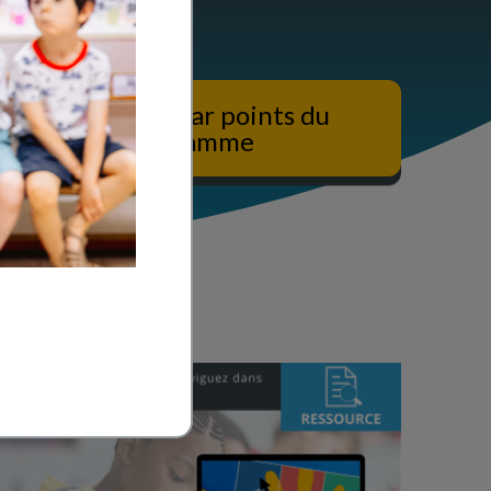
Ressources par points du
programme