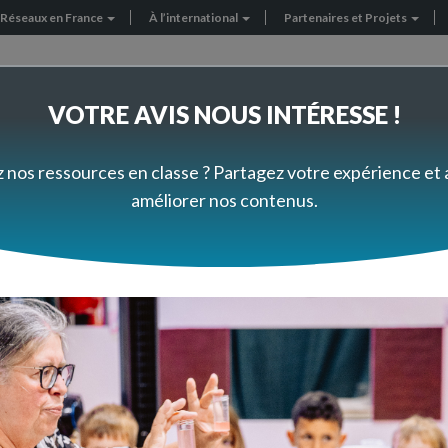
Réseaux en France
À l’international
Partenaires et Projets
VOTRE AVIS NOUS INTÉRESSE !
FORMEZ-VOUS À VOTRE RYTHME
PRÈS DE CHEZ VOUS
z nos ressources en classe ? Partagez votre expérience et
améliorer nos contenus.
n à la pâte
met à disposition
sse et la formation, ainsi que
des projets de science et de 