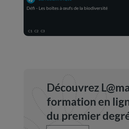
Défi - Les boîtes à œufs de la biodiversité
C1
C2
C3
Découvrez L@map
formation en lig
du premier degré