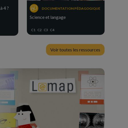
à 4 ?
DOCUMENTATION PÉDAGOGIQUE
Science et langage
C1
C2
C3
C4
Voir toutes les ressources