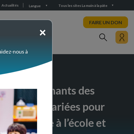
Actualités
Tous les sites La main à la pâte
Langue
FAIRE UN DON
×
PARTICIPEZ
 aidez-nous à
 des enseignants des
 des aides variées pour
technologie à l’école et