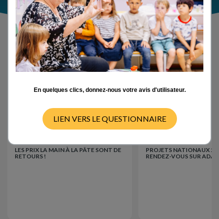
Actualités
En quelques clics, donnez-nous votre avis d'utilisateur.
LIEN VERS LE QUESTIONNAIRE
Événements
Événements
15/07/2026
LES PRIX LA MAIN À LA PÂTE SONT DE
PROJETS NATIONAUX 202
RETOURS !
RENDEZ-VOUS SUR ADAGE