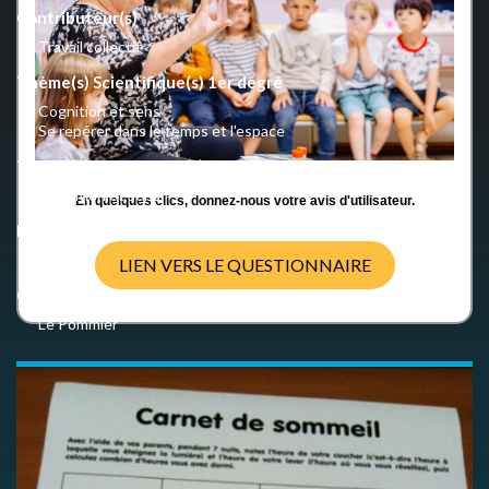
Contributeur(s)
Travail collectif
Thème(s) Scientifique(s) 1er degré
Cognition et sens
Se repérer dans le temps et l'espace
Thème(s) Scientifique(s) 2nd degré
Cognition et sens
En quelques clics, donnez-nous votre avis d'utilisateur.
Nombre d'activités
1
LIEN VERS LE QUESTIONNAIRE
Crédits
Le Pommier