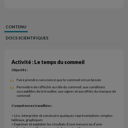
CONTENU
DOCS SCIENTIFIQUES
Activité : Le temps du sommeil
Objectifs :
Faire prendre conscience que le sommeil est un besoin
Permettre de réfléchir au rôle du sommeil, aux conditions
susceptibles de le troubler, aux signes et aux effets du manque de
sommeil
Compétences travaillées :
> Lire, interpréter et construire quelques représentations simples:
tableaux, graphiques
> Exprimer et exploiter les résultats d’une mesure ou d’une