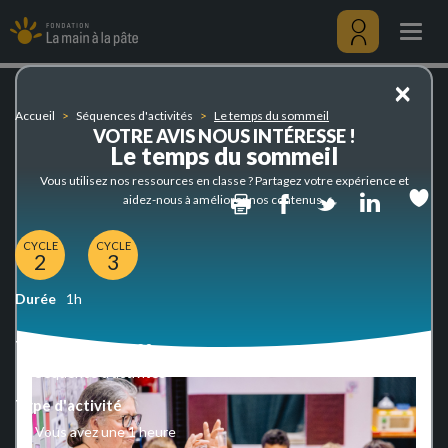
Le
Aller
temps
au
Togg
du
contenu
navig
sommeil
principal
Menu
×
utilisateu
Accueil
Séquences d'activités
Le temps du sommeil
VOTRE AVIS NOUS INTÉRESSE !
Le temps du sommeil
Vous utilisez nos ressources en classe ? Partagez votre expérience et
Print
Facebook
Twitter
Linked
aidez-nous à améliorer nos contenus.
CYCLE
CYCLE
2
3
Durée
1h
Type de ressources
Séquence d'activités
Type d'activité
Vous avez une 1 heure