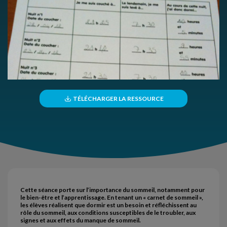
TÉLÉCHARGER LA RESSOURCE
Cette séance porte sur l’importance du sommeil, notamment pour
le bien-être et l’apprentissage. En tenant un « carnet de sommeil »,
les élèves réalisent que dormir est un besoin et réfléchissent au
rôle du sommeil, aux conditions susceptibles de le troubler, aux
signes et aux effets du manque de sommeil.