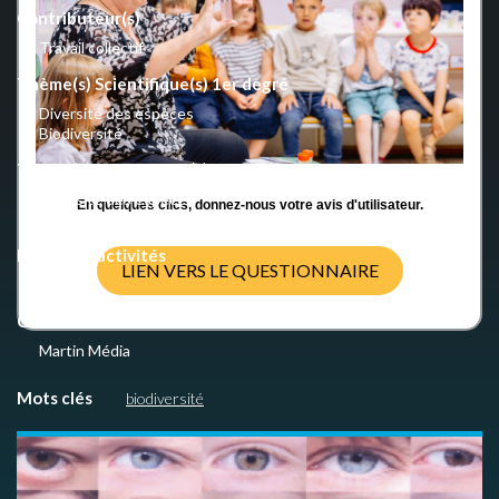
Contributeur(s)
Travail collectif
Thème(s) Scientifique(s) 1er degré
Diversité des espèces
Biodiversité
Thème(s) Scientifique(s) 2nd degré
Diversité des espèces
En quelques clics, donnez-nous votre avis d'utilisateur.
Biodiversité
Nombre d'activités
LIEN VERS LE QUESTIONNAIRE
1
Crédits
Martin Média
Mots clés
biodiversité