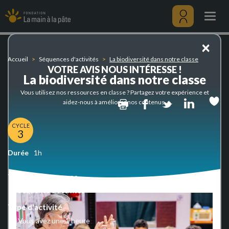
La
Aller
biodiversité
au
Togg
dans
contenu
navig
notre
principal
Menu
×
classe
utilisateu
Accueil
Séquences d'activités
La biodiversité dans notre classe
VOTRE AVIS NOUS INTÉRESSE !
La biodiversité dans notre classe
Vous utilisez nos ressources en classe ? Partagez votre expérience et
Print
Facebook
Twitter
Linked
aidez-nous à améliorer nos contenus.
CYCLE
3
Durée
1h
Type de ressources
Séquence d'activités
Type d'activité
Vous avez une 1 heure