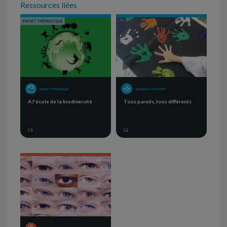
Ressources liées
PROJET THÉMATIQUE
SÉQUENCE D'ACTIVITÉS
A l'école de la biodiversité
Tous pareils, tous différents
C3
C2