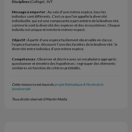
Disciplines
(Collège) : SVT
Message à emporter
: Au sein d’une même espèce, tous les
individus sont différents. C’est ce que l’on appelle la diversité
individuelle, qui est une composante à part entière de la biodiversité,
comme le sont la diversité des espèces et des écosystèmes. Chaque
individu est unique et mérite le même respect.
Objectif :
À partir d’une espèce facilement observable en classe,
l’espèce humaine, découvrir l’une des facettes de la biodiversité : la
diversité entre individus d’une même espèce.
Compétences :
Observer et décrire avec un vocabulaire approprié ;
questionner et émettre des hypothèses ; regrouper des éléments
similaires en fonction de critères préétablis.
Cette ressource est issue du
projet thématique A l'école de la
biodiversité
Tous droits réservés ©Martin Media