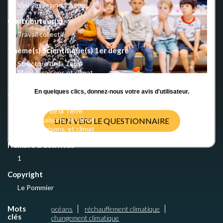
Vous avez une 1 heure
Contributeur(s)
Travail collectif
Thème(s) Scientifique(s) 1er degré
Structure de la Terre
Météo, saisons et climat
Météo, saisons et climat
En quelques clics, donnez-nous votre avis d'utilisateur.
Thème(s) Scientifique(s) 2nd degré
Structure de la Terre
Météo, saisons, et climat
LIEN VERS LE QUESTIONNAIRE
Météo, saisons, et climat
Nombre d'activités
1
Copyright
Le Pommier
Mots
océans
réchauffement climatique
clés
changement climatique