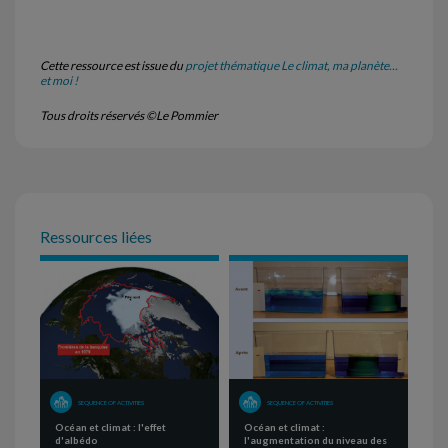
Cette ressource est issue du
projet thématique Le climat, ma planète...
et moi !
Tous droits réservés ©Le Pommier
Ressources liées
SEQUENCE OF ACTIVITIES
SEQUENCE OF ACTIVITIES
Océan et climat : l'effet
Océan et climat :
d'albédo
l'augmentation du niveau des