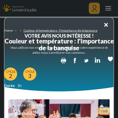
Couleur
Skip
et
to
Togg
température
main
navig
:
content
Menu
×
l'importance
utilisateu
de
Home
Couleur et température : l'importance de la banquise
la
VOTRE AVIS NOUS INTÉRESSE !
banquise
Couleur et température : l'importance
de la banquise
Vous utilisez nos ressources en classe ? Partagez votre expérience et
aidez-nous à améliorer nos contenus.
Print
Facebook
Twitter
Linked
CYCLE
CYCLE
2
3
Durée
1h
Type de ressources
Sequence of activities
Type d'activité