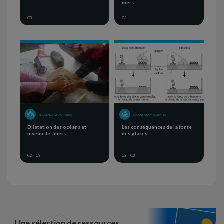
mers
C3
C3
SEQUENCE OF ACTIVITIES
SEQUENCE OF ACTIVITIES
Dilatation des océans et
Les conséquences de la fonte
niveau des mers
des glaces
C2
C3
C2
C3
Une sélection de ressources