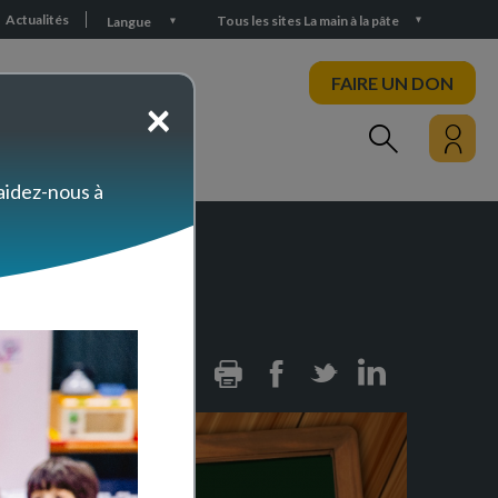
Actualités
Tous les sites La main à la pâte
Langue
FAIRE UN DON
×
PARTICIPEZ
 aidez-nous à
ation !
Print
Facebook
Twitter
Linkedin