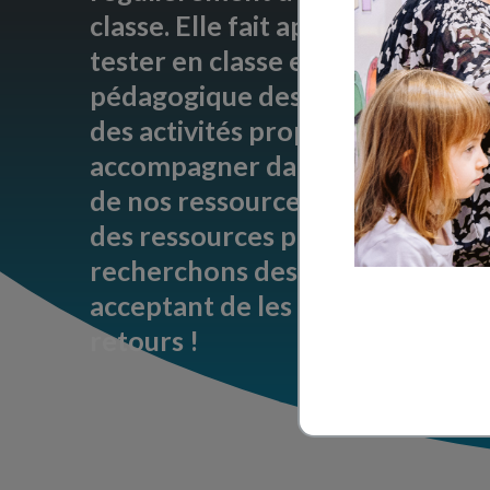
classe. Elle fait appel à des ense
tester en classe et garantir ainsi 
pédagogique des contenus et le
des activités proposées. Pour n
accompagner dans le processus 
de nos ressources, vous trouver
des ressources pour lesquelles 
recherchons des enseignants vo
acceptant de les tester et de nou
retours !