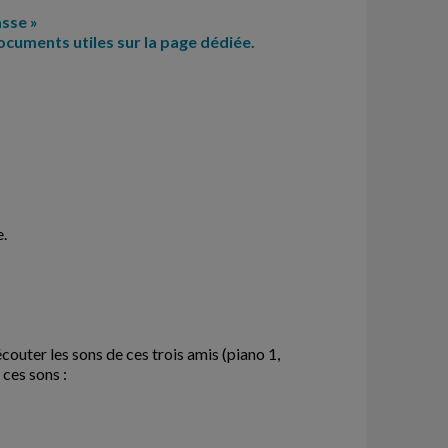
asse »
documents utiles sur la page dédiée.
e.
écouter les sons de ces trois amis (piano 1,
 ces sons :