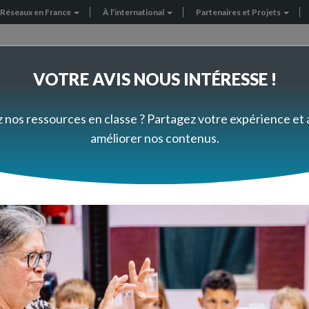
Réseaux en France
À l’international
Partenaires et Projets
VOTRE AVIS NOUS INTÉRESSE !
FORMEZ-VOUS À VOTRE RYTHME
PRÈS DE CHEZ VOUS
z nos ressources en classe ? Partagez votre expérience et
améliorer nos contenus.
essources en préparation !
 nos ressources en prépar
oduit
ources pour la