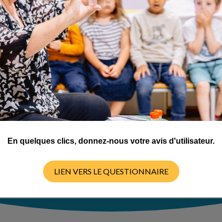
ignants pour les
la qualité
 bon déroulé
ous
de validation
ez ci-dessous
nous
lontaires,
s faire leurs
En quelques clics, donnez-nous votre avis d'utilisateur.
LIEN VERS LE QUESTIONNAIRE