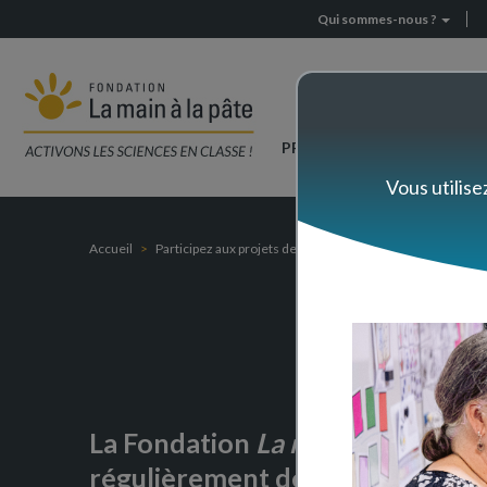
Testez
Aller
Qui sommes-nous ?
Header
nos
au
ressources
contenu
menu
en
principal
préparation
!
Navigation
PRÉPAREZ VOTRE CLASSE
principale
Vous utilise
Accueil
Participez aux projets de La main à la pâte
Testez nos r
Testez
La Fondation
La main à la pâte
pr
régulièrement de nouvelles ress