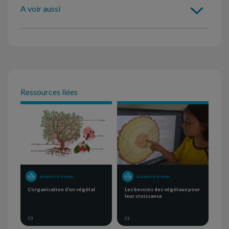
A voir aussi
Ressources liées
SEQUENCE OF ACTIVITIES
SEQUENCE OF ACTIVITIES
L’organisation d’un végétal
Les besoins des végétaux pour
leur croissance
C3
C3