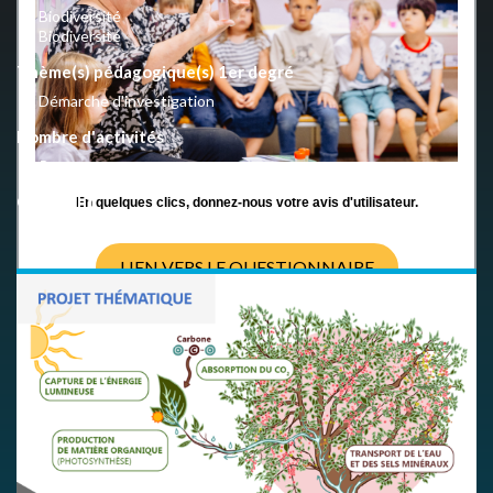
Biodiversité
Biodiversité
Thème(s) pédagogique(s) 1er degré
Démarche d'investigation
Nombre d'activités
5
Copyright
En quelques clics, donnez-nous votre avis d'utilisateur.
CC BY-NC-SA 4.0 International
LIEN VERS LE QUESTIONNAIRE