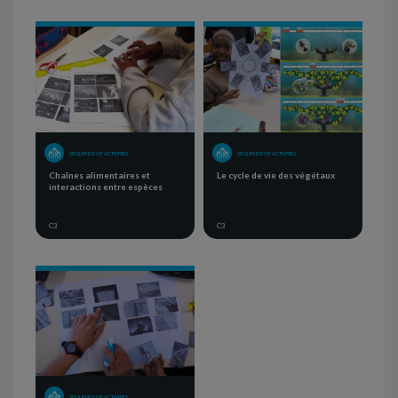
SEQUENCE OF ACTIVITIES
SEQUENCE OF ACTIVITIES
Chaînes alimentaires et
Le cycle de vie des végétaux
interactions entre espèces
C3
C3
SEQUENCE OF ACTIVITIES