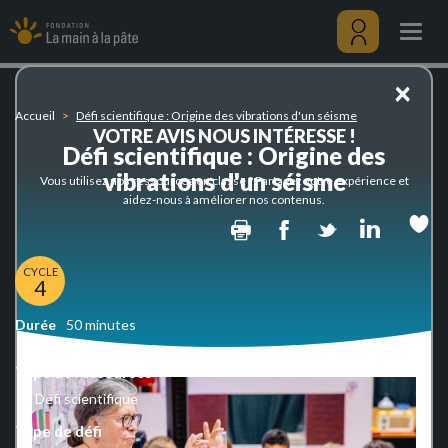
Défi
Aller
scientifique
au
Togg
:
contenu
navig
Origine
principal
Menu
×
des
utilisateu
vibrations
Accueil
Défi scientifique : Origine des vibrations d'un séisme
d'un
VOTRE AVIS NOUS INTÉRESSE !
séisme
Défi scientifique : Origine des
vibrations d'un séisme
Vous utilisez nos ressources en classe ? Partagez votre expérience et
aidez-nous à améliorer nos contenus.
Print
Facebook
Twitter
Linked
CYCLE
4
Durée
50 minutes
Type de ressources
Défi scientifique
Type de défi