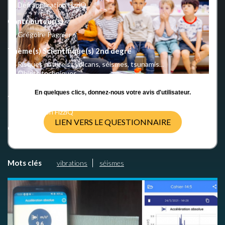
Défi application FizziQ
Contributeur(s)
Grégoire Pagnier
Thème(s) Scientifique(s) 2nd degré
Risques naturels : volcans, séismes, tsunamis...
Objets techniques
Signal et information
En quelques clics, donnez-nous votre avis d'utilisateur.
Thème(s) pédagogique(s) 2nd degré
Application FizziQ
LIEN VERS LE QUESTIONNAIRE
Crédits
CC BY-NC-SA 4.0 International
Mots clés
vibrations
séismes