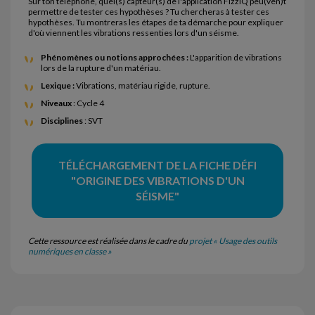
Sur ton téléphone, quel(s) capteur(s) de l'application FizziQ peu(ven)t
permettre de tester ces hypothèses ? Tu chercheras à tester ces
hypothèses. Tu montreras les étapes de ta démarche pour expliquer
d'où viennent les vibrations ressenties lors d'un séisme.
Phénomènes ou notions approchées :
L'apparition de vibrations
lors de la rupture d'un matériau.
Lexique :
Vibrations, matériau rigide, rupture.
Niveaux
: Cycle 4
Disciplines
: SVT
TÉLÉCHARGEMENT DE LA FICHE DÉFI
"ORIGINE DES VIBRATIONS D'UN
SÉISME"
Cette ressource est réalisée dans le cadre du
projet « Usage des outils
numériques en classe »