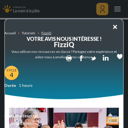
FizziQ
Aller
au
Togg
contenu
navig
principal
Menu
×
utilisateu
Accueil
Tutoriels
FizziQ
VOTRE AVIS NOUS INTÉRESSE !
FizziQ
Vous utilisez nos ressources en classe ? Partagez votre expérience et
Print
Facebook
Twitter
Linked
aidez-nous à améliorer nos contenus.
CYCLE
4
Durée
1 heure
Type de ressources
Tutoriel d'autoformation
Contributeur(s)
Aline Chaillou