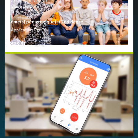
Christophe Chazot
Claire Dendary
Frédéric Pérez
Thème(s) pédagogique(s) 2nd degré
Application FizziQ
Mots clés
Fizziq
En quelques clics, donnez-nous votre avis d'utilisateur.
LIEN VERS LE QUESTIONNAIRE