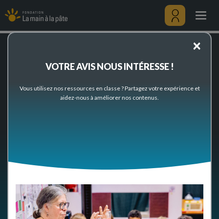
Actualités
Aller
au
Togg
contenu
navig
principal
Menu
×
utilisateu
Accueil
Actualités
VOTRE AVIS NOUS INTÉRESSE !
Actualités
Vous utilisez nos ressources en classe ? Partagez votre expérience et
aidez-nous à améliorer nos contenus.
TOUS
VIE DE LA FONDATION
RESSOURCES
ÉVÉNEMENTS
RÉSEAUX
MÉDIAS
Items par page