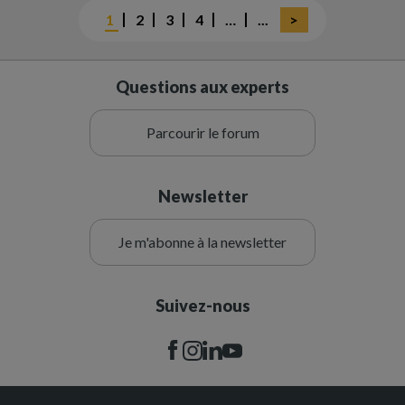
Page
1
Page
2
Page
3
Page
4
…
Page
...
Dernière
>
courante
suivante
page
Questions aux experts
Parcourir le forum
Newsletter
Je m'abonne à la newsletter
Suivez-nous