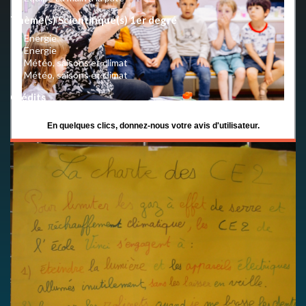
Thème(s) Scientifique(s) 1er degré
Energie
Energie
Météo, saisons et climat
Météo, saisons et climat
Crédits
CC BY-NC-SA 4.0 International
En quelques clics, donnez-nous votre avis d'utilisateur.
LIEN VERS LE QUESTIONNAIRE