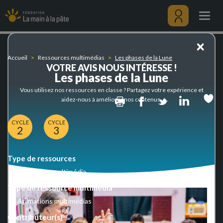
Les
Aller
phases
au
Togg
de
contenu
navig
la
principal
Menu
×
Lune
utilisateu
Accueil
Ressources multimédias
Les phases de la Lune
VOTRE AVIS NOUS INTÉRESSE !
Les phases de la Lune
Vous utilisez nos ressources en classe ? Partagez votre expérience et
Print
Facebook
Twitter
Linked
aidez-nous à améliorer nos contenus.
CYCLE
CYCLE
2
3
Type de ressources
Ressource multimédia
Type de ressource multimédia
Animations multimédias
Contributeur(s)