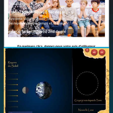
Travail collectif
Thème(s) Scientifique(s) 1er degré
Système solaire / Soleil-Terre-Lune
Se repérer dans le temps et l'espace
Thème(s) Scientifique(s) 2nd degré
Systèmes solaire / Soleil-Terre-Lune
En quelques clics, donnez-nous votre avis d'utilisateur.
LIEN VERS LE QUESTIONNAIRE