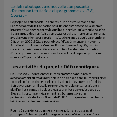
Le défi robotique : une nouvelle composante
d’animation territoriale du programme «
1, 2, 3…
Codez !
»
Le projet de défi robotique constitue une nouvelle étape dans
l’engagement de la Fondation pour un enseignement de la science
informatique engageant et de qualité. Ce projet, qui a reçu le soutien
de la Banque des Territoires en 2022, et qui est mené en partenariat
avec la Fondation Sopra Steria-Institut de France depuis sa première
édition en 2020-2021, a pour objectif d’expérimenter à moyenne
échelle, dans plusieurs Centres Pilotes
La main à la pâte
, un défi
robotique, puis de modéliser cette activité et de créer les outils
d’accompagnement nécessaires à sa réplicabilité par un plus grand
nombre d’équipes éducatives.
Les activités du projet « Défi robotique »
En 2022-2023, sept Centres Pilotes engagés dans le projet
accompagnent au total une vingtaine de classes dans leurs territoires
; outre la prise en charge de l’organisation de l’événement final du
défi ouvert aux familles, ils forment les enseignants, les aident à
planifier les séances de classe et à cadrer les apprentissages des
élèves ; ils organisent également les échanges avec les
professionnels de Sopra Steria, de l’INRIA ainsi que des chercheurs
bénévoles de plusieurs universités.
Pour la 3e année, ces derniers viennent dans les classes et
participent à des temps d’échange en visioconférence pour faire