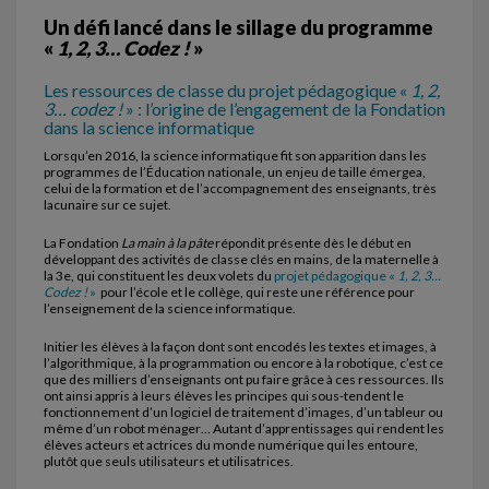
Un défi lancé dans le sillage du programme
«
1, 2, 3… Codez !
»
Les ressources de classe du projet pédagogique «
1, 2,
3… codez !
» : l’origine de l’engagement de la Fondation
dans la science informatique
Lorsqu’en 2016, la science informatique fit son apparition dans les
programmes de l’Éducation nationale, un enjeu de taille émergea,
celui de la formation et de l’accompagnement des enseignants, très
lacunaire sur ce sujet.
La Fondation
La main à la pâte
répondit présente dès le début en
développant des activités de classe clés en mains, de la maternelle à
la 3e, qui constituent les deux volets du
projet pédagogique «
1, 2, 3…
Codez !
»
pour l’école et le collège, qui reste une référence pour
l’enseignement de la science informatique.
Initier les élèves à la façon dont sont encodés les textes et images, à
l’algorithmique, à la programmation ou encore à la robotique, c’est ce
que des milliers d’enseignants ont pu faire grâce à ces ressources. Ils
ont ainsi appris à leurs élèves les principes qui sous-tendent le
fonctionnement d’un logiciel de traitement d’images, d’un tableur ou
même d’un robot ménager… Autant d’apprentissages qui rendent les
élèves acteurs et actrices du monde numérique qui les entoure,
plutôt que seuls utilisateurs et utilisatrices.