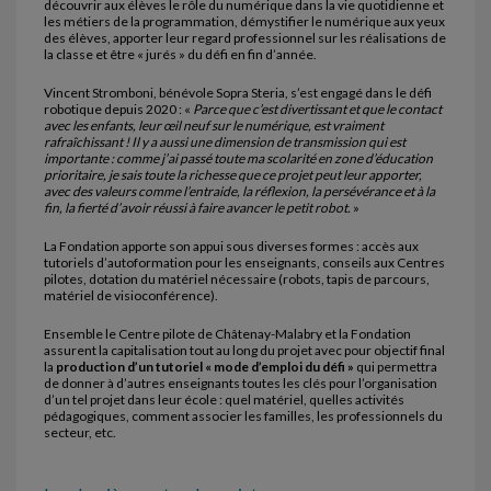
découvrir aux élèves le rôle du numérique dans la vie quotidienne et
les métiers de la programmation, démystifier le numérique aux yeux
des élèves, apporter leur regard professionnel sur les réalisations de
la classe et être « jurés » du défi en fin d’année.
Vincent Stromboni, bénévole Sopra Steria, s’est engagé dans le défi
robotique depuis 2020 : «
Parce que c’est divertissant et que le contact
avec les enfants, leur œil neuf sur le numérique, est vraiment
rafraîchissant ! Il y a aussi une dimension de transmission qui est
importante : comme j’ai passé toute ma scolarité en zone d’éducation
prioritaire, je sais toute la richesse que ce projet peut leur apporter,
avec des valeurs comme l’entraide, la réflexion, la persévérance et à la
fin, la fierté d’avoir réussi à faire avancer le petit robot.
»
La Fondation apporte son appui sous diverses formes : accès aux
tutoriels d’autoformation pour les enseignants, conseils aux Centres
pilotes, dotation du matériel nécessaire (robots, tapis de parcours,
matériel de visioconférence).
Ensemble le Centre pilote de Châtenay-Malabry et la Fondation
assurent la capitalisation tout au long du projet avec pour objectif final
la
production d’un tutoriel « mode d’emploi du défi »
qui permettra
de donner à d’autres enseignants toutes les clés pour l’organisation
d’un tel projet dans leur école : quel matériel, quelles activités
pédagogiques, comment associer les familles, les professionnels du
secteur, etc.