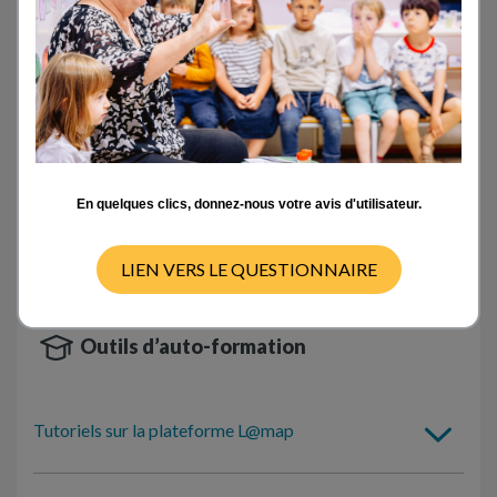
Activités en classe
- TOUT -
CYCLE 1
CYCLE 2
CYCLE 3
CYCLE 4
En quelques clics, donnez-nous votre avis d'utilisateur.
Pas de ressources disponibles pour ce cycle
LIEN VERS LE QUESTIONNAIRE
Outils d’auto-formation
Tutoriels sur la plateforme L@map