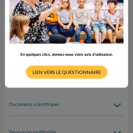
Activités en classe
- TOUT -
CYCLE 1
CYCLE 2
CYCLE 3
CYCLE 4
Pas de ressources disponibles pour ce cycle
En quelques clics, donnez-nous votre avis d'utilisateur.
LIEN VERS LE QUESTIONNAIRE
Outils d’auto-formation
Documents scientifiques
Ressources multimédia