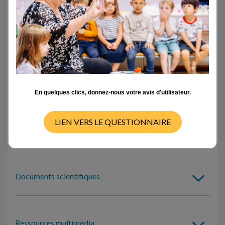
Activités en classe
- TOUT -
CYCLE 1
CYCLE 2
CYCLE 3
CYCLE 4
Pas de ressources disponibles pour ce cycle
En quelques clics, donnez-nous votre avis d'utilisateur.
LIEN VERS LE QUESTIONNAIRE
Outils d’auto-formation
Documents scientifiques
Ressources multimédia