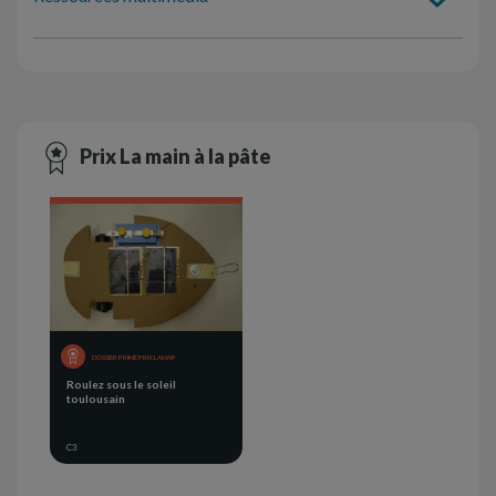
Prix La main à la pâte
DOSSIER PRIMÉ PRIX LAMAP
Roulez sous le soleil
toulousain
C3