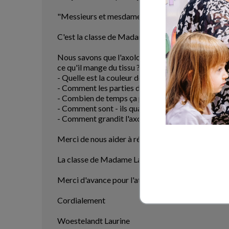
"Messieurs et mesdames les scientifiques,
C'est la classe de Madame Laurine. Nous avons déco
Nous savons que l'axolotl mange des vers de terre m
ce qu'il mange du tissu ? Lucie pense qu'il mange 
- Quelle est la couleur de leurs yeux ?
- Comment les parties des axolotls repoussent ?
- Combien de temps ça prend pour repousser ?
- Comment sont - ils quand ils sont vieux ?
- Comment grandit l'axolotl ?
Merci de nous aider à répondre à ces questions.
La classe de Madame Laurine"
Merci d'avance pour l'attention portée à cette let
Cordialement
Woestelandt Laurine