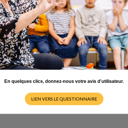
uvert l'axolotl parce qu'il est venu deux jours dans notre classe.
ais on veut savoir ce que l'axolotl mange d'autre. Est ce qu'il mang
de l'herbe. Nous avons aussi d'autres questions :
En quelques clics, donnez-nous votre avis d'utilisateur.
LIEN VERS LE QUESTIONNAIRE
tre,