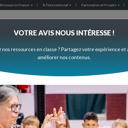
Réseaux en France
À l’international
Partenaires et Projets
VOTRE AVIS NOUS INTÉRESSE !
FORMEZ-VOUS À VOTRE RYTHME
PRÈS DE CHEZ VOUS
z nos ressources en classe ? Partagez votre expérience et
améliorer nos contenus.
Questions aux experts
l'homme
e des élèves de MS/GS de l'école Anne Frank de La Madeleine.