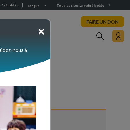
Actualités
Tous les sites La main à la pâte
Langue
FAIRE UN DON
×
PARTICIPEZ
 aidez-nous à