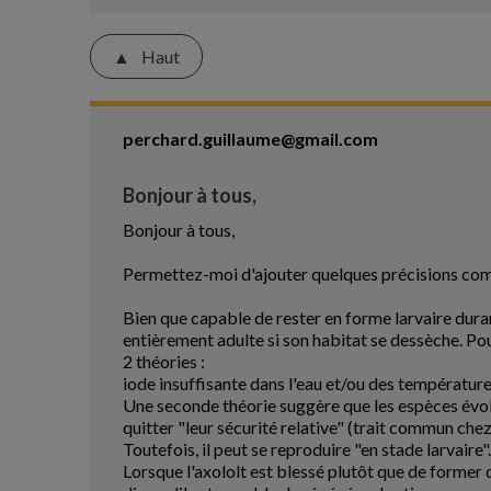
Haut
perchard.guillaume@gmail.com
Bonjour à tous,
Bonjour à tous,
Permettez-moi d'ajouter quelques précisions compl
Bien que capable de rester en forme larvaire dur
entièrement adulte si son habitat se dessèche. Pou
2 théories :
iode insuffisante dans l'eau et/ou des température
Une seconde théorie suggère que les espèces évolu
quitter "leur sécurité relative" (trait commun chez
Toutefois, il peut se reproduire "en stade larvaire
Lorsque l'axololt est blessé plutôt que de former du 