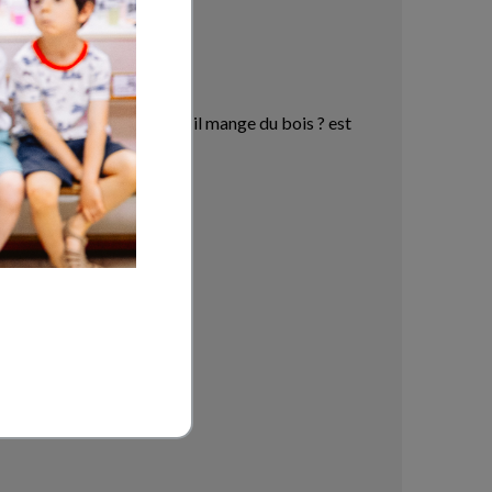
e des feuilles ? est ce qu'il mange du bois ? est