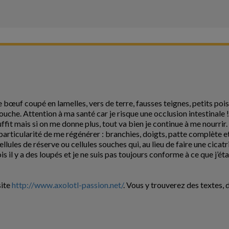
e bœuf coupé en lamelles, vers de terre, fausses teignes, petits poi
uche. Attention à ma santé car je risque une occlusion intestinale !
ffit mais si on me donne plus, tout va bien je continue à me nourrir
 particularité de me régénérer : branchies, doigts, patte complète e
ellules de réserve ou cellules souches qui, au lieu de faire une cic
s il y a des loupés et je ne suis pas toujours conforme à ce que j’ét
site
http://www.axolotl-passion.net/
. Vous y trouverez des textes,