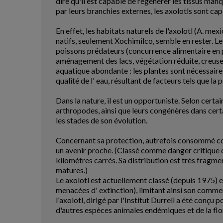
dire qu'il est capable de régénérer les tissus man
par leurs branchies externes, les axolotls sont c
En effet, les habitats naturels de l'axolotl (A. m
natifs, seulement Xochimilco, semble en rester. Le
poissons prédateurs (concurrence alimentaire en pl
aménagement des lacs, végétation réduite, creusem
aquatique abondante : les plantes sont nécessaires
qualité de l' eau, résultant de facteurs tels que l
Dans la nature, il est un opportuniste. Selon certa
arthropodes, ainsi que leurs congénères dans cert
les stades de son évolution.
Concernant sa protection, autrefois consommé com
un avenir proche. (Classé comme danger critique 
kilomètres carrés. Sa distribution est très fragmen
matures.)
Le axolotl est actuellement classé (depuis 1975) 
menacées d' extinction), limitant ainsi son commer
l'axolotl, dirigé par l'Institut Durrell a été con
d'autres espèces animales endémiques et de la flo