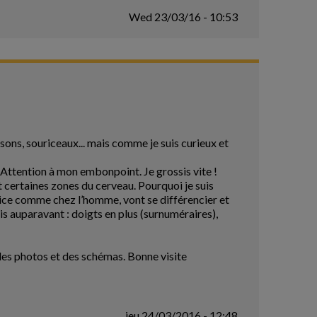
Wed 23/03/16 - 10:53
ssons, souriceaux... mais comme je suis curieux et
. Attention à mon embonpoint. Je grossis vite !
t certaines zones du cerveau. Pourquoi je suis
atrice comme chez l’homme, vont se différencier et
ais auparavant : doigts en plus (surnuméraires),
 des photos et des schémas. Bonne visite
jeu 24/03/2016 - 12:48