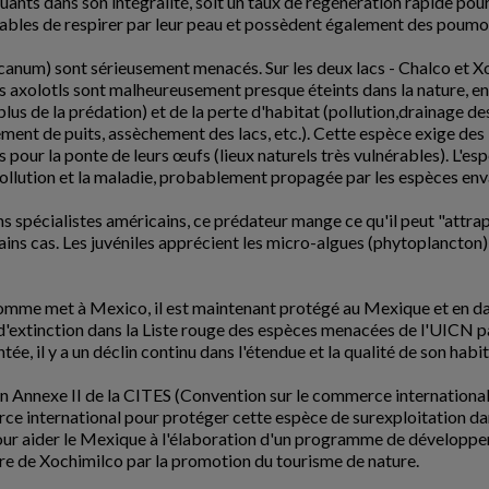
quants dans son intégralité, soit un taux de régénération rapide pou
apables de respirer par leur peau et possèdent également des poumo
exicanum) sont sérieusement menacés. Sur les deux lacs - Chalco et
s axolotls sont malheureusement presque éteints dans la nature, en
us de la prédation) et de la perte d'habitat (pollution,drainage de
ent de puits, assèchement des lacs, etc.). Cette espèce exige des
 pour la ponte de leurs œufs (lieux naturels très vulnérables). L'e
a pollution et la maladie, probablement propagée par les espèces env
ins spécialistes américains, ce prédateur mange ce qu'il peut "attrap
ains cas. Les juvéniles apprécient les micro-algues (phytoplancton
me met à Mexico, il est maintenant protégé au Mexique et en dange
d'extinction dans la Liste rouge des espèces menacées de l'UICN pa
tée, il y a un déclin continu dans l'étendue et la qualité de son ha
en Annexe II de la CITES (Convention sur le commerce international
ce international pour protéger cette espèce de surexploitation dans 
çu pour aider le Mexique à l'élaboration d'un programme de développ
re de Xochimilco par la promotion du tourisme de nature.