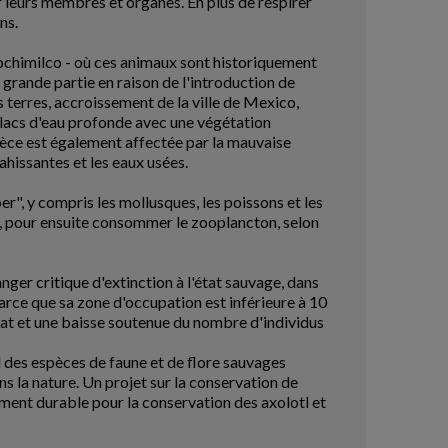
r leurs membres et organes. En plus de respirer
ns.
 Xochimilco - où ces animaux sont historiquement
 grande partie en raison de l'introduction de
s terres, accroissement de la ville de Mexico,
 lacs d'eau profonde avec une végétation
spèce est également affectée par la mauvaise
ahissantes et les eaux usées.
er", y compris les mollusques, les poissons et les
), pour ensuite consommer le zooplancton, selon
r critique d'extinction à l'état sauvage, dans
rce que sa zone d'occupation est inférieure à 10
bitat et une baisse soutenue du nombre d'individus
 des espèces de faune et de flore sauvages
la nature. Un projet sur ​​la conservation de
ement durable pour la conservation des axolotl et