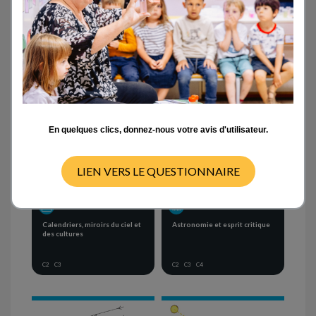
Activités en classe
- ANY -
CYCLE 1
CYCLE 2
CYCLE 3
CYCLE 4
En quelques clics, donnez-nous votre avis d'utilisateur.
LIEN VERS LE QUESTIONNAIRE
PROJECT
SEQUENCE OF ACTIVITIES
Calendriers, miroirs du ciel et
Astronomie et esprit critique
des cultures
C2
C3
C2
C3
C4