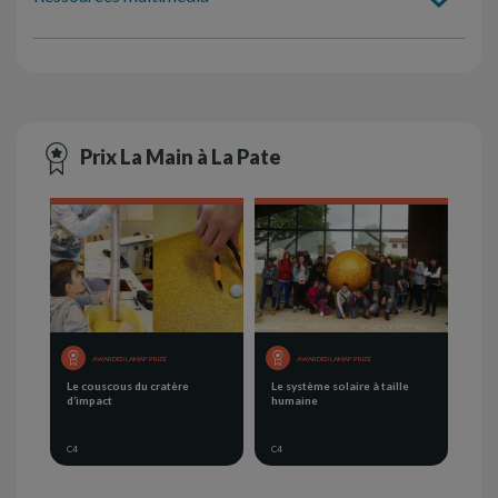
Prix La Main à La Pate
AWARDED LAMAP PRIZE
AWARDED LAMAP PRIZE
Le couscous du cratère
Le système solaire à taille
d’impact
humaine
C4
C4