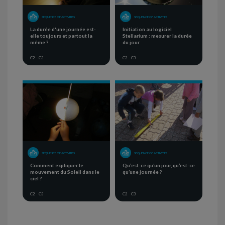
SEQUENCE OF ACTIVITIES
SEQUENCE OF ACTIVITIES
La durée d'une journée est-
Initiation au logiciel
elle toujours et partout la
Stellarium : mesurer la durée
même ?
du jour
C2
C3
C2
C3
SEQUENCE OF ACTIVITIES
SEQUENCE OF ACTIVITIES
Comment expliquer le
Qu’est-ce qu’un jour, qu’est-ce
mouvement du Soleil dans le
qu’une journée ?
ciel ?
C2
C3
C2
C3