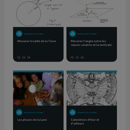
SEQUENCE OF ACTIVITIES
SEQUENCE OF ACTIVITIES
Mesurer la taille de la Terre
Mesurer l'angle entre les
rayons solaires et la verticale
C2
C3
C4
C2
C3
C4
SEQUENCE OF ACTIVITIES
SEQUENCE OF ACTIVITIES
Les phases de la Lune
Calendriers d'hier et
d'ailleurs