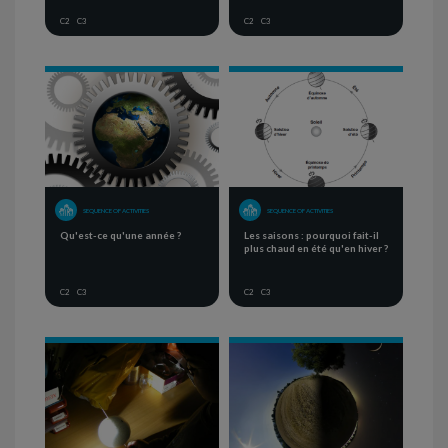
C2
C3
C2
C3
SEQUENCE OF ACTIVITIES
SEQUENCE OF ACTIVITIES
Qu'est-ce qu'une année ?
Les saisons : pourquoi fait-il
plus chaud en été qu'en hiver ?
C2
C3
C2
C3