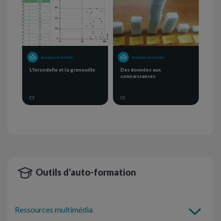
SEQUENCE OF ACTIVITIES
SEQUENCE OF ACTIVITIES
L'hirondelle et la grenouille
Des données aux
connaissances
C3
C3
Outils d’auto-formation
Ressources multimédia