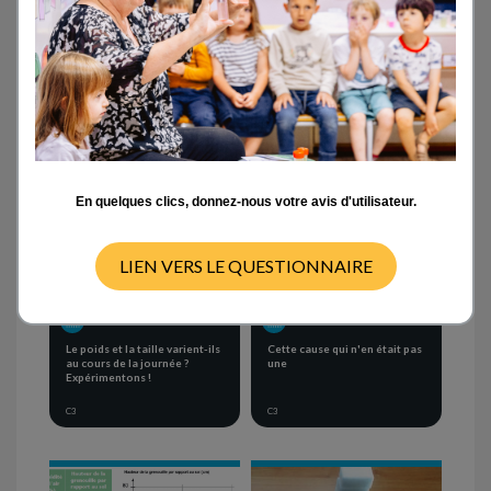
Activités en classe
- ANY -
CYCLE 1
CYCLE 2
CYCLE 3
CYCLE 4
En quelques clics, donnez-nous votre avis d'utilisateur.
LIEN VERS LE QUESTIONNAIRE
SEQUENCE OF ACTIVITIES
SEQUENCE OF ACTIVITIES
Le poids et la taille varient-ils
Cette cause qui n'en était pas
au cours de la journée ?
une
Expérimentons !
C3
C3