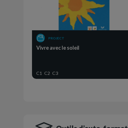
PROJECT
Vivre avec le soleil
C1
C2
C3