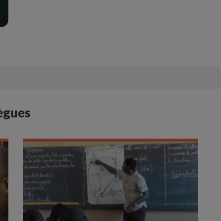
ègues