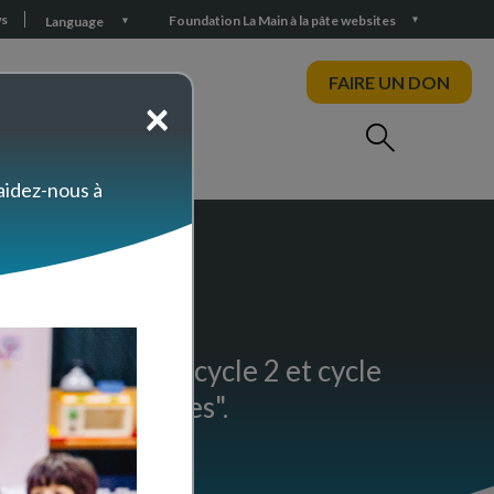
s
Foundation La Main à la pâte websites
Language
FAIRE UN DON
×
 aidez-nous à
démies
ies
egré (cycle 1, cycle 2 et cycle
munité, épidémies".