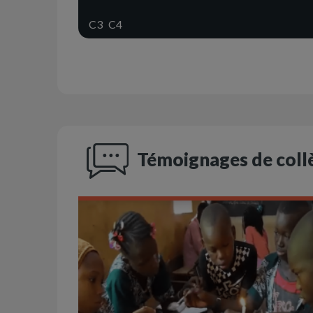
C3
C4
Témoignages de coll