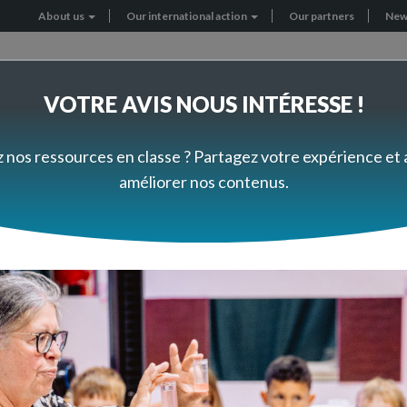
About us
Our international action
Our partners
New
Header
menu
VOTRE AVIS NOUS INTÉRESSE !
RNATIONAL PROJECTS
GET INVOLVED
z nos ressources en classe ? Partagez votre expérience et
améliorer nos contenus.
giques
Vivant et évolution
Corps humain et santé
Hygiène, immunité, épi
giène, immunité, épidém
os ressources pédagogiques du premier d
n classe sur la thématique "Hygiène, im