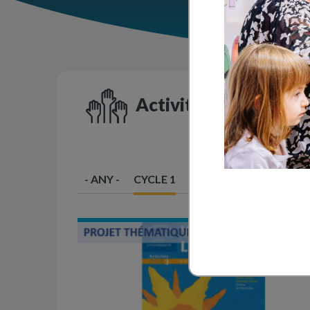
Activités en classe
- ANY -
CYCLE 1
CYCLE 2
CYCLE 3
C