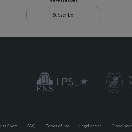
Subscribe
ess Room
FAQ
Terms of use
Legal notice
Global sea