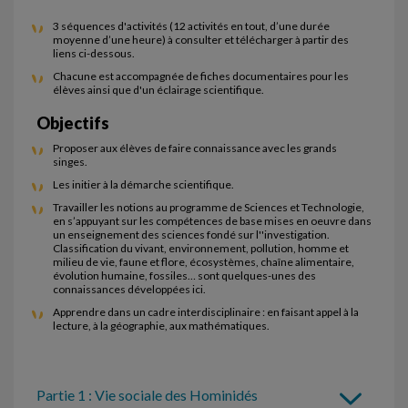
3 séquences d'activités (12 activités en tout, d’une durée
moyenne d’une heure) à consulter et télécharger à partir des
liens ci-dessous.
Chacune est accompagnée de fiches documentaires pour les
élèves ainsi que d'un éclairage scientifique.
Objectifs
Proposer aux élèves de faire connaissance avec les grands
singes.
Les initier à la démarche scientifique.
Travailler les notions au programme de Sciences et Technologie,
en s’appuyant sur les compétences de base mises en oeuvre dans
un enseignement des sciences fondé sur l''investigation.
Classification du vivant, environnement, pollution, homme et
milieu de vie, faune et flore, écosystèmes, chaîne alimentaire,
évolution humaine, fossiles… sont quelques-unes des
connaissances développées ici.
Apprendre dans un cadre interdisciplinaire : en faisant appel à la
lecture, à la géographie, aux mathématiques.
Partie 1 : Vie sociale des Hominidés