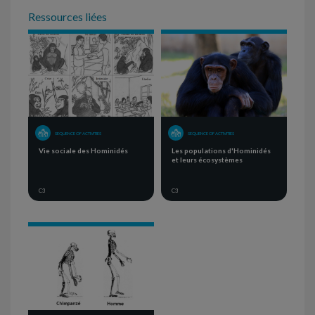
Ressources liées
SEQUENCE OF ACTIVITIES
SEQUENCE OF ACTIVITIES
Vie sociale des Hominidés
Les populations d'Hominidés
et leurs écosystèmes
C3
C3