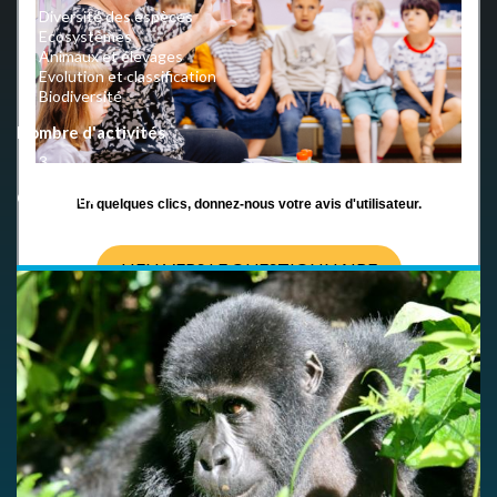
Diversité des espèces
Ecosystèmes
Animaux et élevages
Evolution et classification
Biodiversité
Nombre d'activités
3
Copyright
En quelques clics, donnez-nous votre avis d'utilisateur.
CC BY-NC-SA 4.0 International
LIEN VERS LE QUESTIONNAIRE