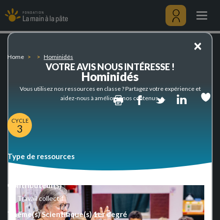
Hominidés
Skip
to
Togg
main
navig
content
Menu
×
utilisateu
Home
Hominidés
VOTRE AVIS NOUS INTÉRESSE !
Hominidés
Vous utilisez nos ressources en classe ? Partagez votre expérience et
Print
Facebook
Twitter
Linked
aidez-nous à améliorer nos contenus.
CYCLE
3
Type de ressources
Project
Contributeur(s)
Travail collectif
Thème(s) Scientifique(s) 1er degré