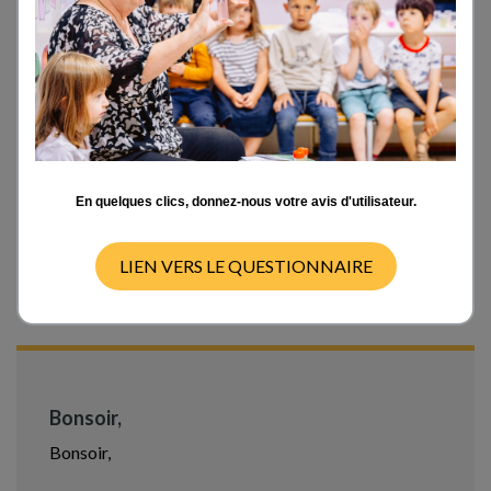
la cour.
D'autre part, les horaires de lever et coucher du soleil
étant en dehors des heures de classe, y'a t-il des
activités simples que les élèves peuvent faire à la
maison ?
Si les observations directes sont difficiles, y'a-t-il
des documents pertinents à ce sujet ?
Merci d'avance
En quelques clics, donnez-nous votre avis d'utilisateur.
Etaine
LIEN VERS LE QUESTIONNAIRE
Fri 04/01/13 - 02:44
Bonsoir,
Bonsoir,