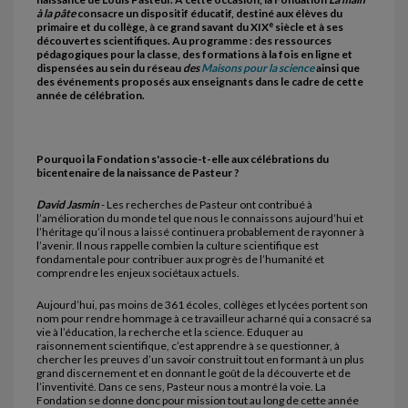
à la pâte
consacre un dispositif éducatif, destiné aux élèves du
e
primaire et du collège, à ce grand savant du XIX
siècle et à ses
découvertes scientifiques. Au programme : des ressources
pédagogiques pour la classe, des formations à la fois en ligne et
dispensées au sein du réseau
des
Maisons pour la science
ainsi que
des événements proposés aux enseignants dans le cadre de cette
année de célébration.
Pourquoi la Fondation s'associe-t-elle aux célébrations du
bicentenaire de la naissance de Pasteur ?
David Jasmin
- Les recherches de Pasteur ont contribué à
l’amélioration du monde tel que nous le connaissons aujourd’hui et
l’héritage qu’il nous a laissé continuera probablement de rayonner à
l’avenir. Il nous rappelle combien la culture scientifique est
fondamentale pour contribuer aux progrès de l’humanité et
comprendre les enjeux sociétaux actuels.
Aujourd’hui, pas moins de 361 écoles, collèges et lycées portent son
nom pour rendre hommage à ce travailleur acharné qui a consacré sa
vie à l’éducation, la recherche et la science. Eduquer au
raisonnement scientifique, c’est apprendre à se questionner, à
chercher les preuves d’un savoir construit tout en formant à un plus
grand discernement et en donnant le goût de la découverte et de
l’inventivité. Dans ce sens, Pasteur nous a montré la voie. La
Fondation se donne donc pour mission tout au long de cette année