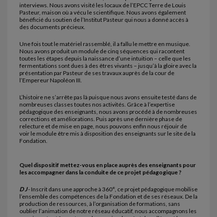
interviews. Nous avons visité les locaux de l’EPCC Terre de Louis
Pasteur, maison où a vécu le scientifique. Nous avons également
bénéficié du soutien de l’Institut Pasteur qui nous a donné accès à
des documents précieux.
Une fois tout le matériel rassemblé, il a fallu le mettre en musique.
Nous avons produit un module de cinq séquences qui racontent
toutes les étapes depuis la naissance d’une intuition – celle que les
fermentations sont dues à des êtres vivants – jusqu’à la gloire avec la
présentation par Pasteur de ses travaux auprès de la cour de
l’Empereur Napoléon III.
L’histoire ne s’arrête pas là puisque nous avons ensuite testé dans de
nombreuses classes toutes nos activités. Grâce à l’expertise
pédagogique des enseignants, nous avons procédé à de nombreuses
corrections et améliorations. Puis après une dernière phase de
relecture et de mise en page, nous pouvons enfin nous réjouir de
voir le module être mis à disposition des enseignants sur le site de la
Fondation.
Quel dispositif mettez-vous en place auprès des enseignants pour
les accompagner dans la conduite de ce projet pédagogique ?
D J
- Inscrit dans une approche à 360°, ce projet pédagogique mobilise
l’ensemble des compétences de la Fondation et de ses réseaux. De la
production de ressources, à l’organisation de formations, sans
oublier l’animation de notre réseau éducatif, nous accompagnons les