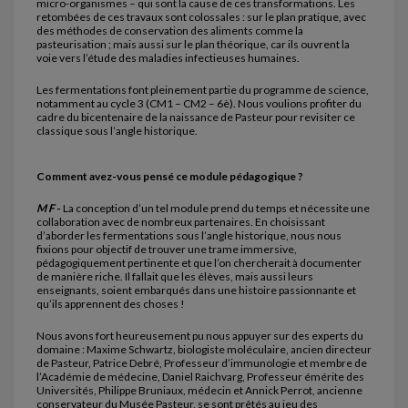
micro-organismes – qui sont la cause de ces transformations. Les
retombées de ces travaux sont colossales : sur le plan pratique, avec
des méthodes de conservation des aliments comme la
pasteurisation ; mais aussi sur le plan théorique, car ils ouvrent la
voie vers l’étude des maladies infectieuses humaines.
Les fermentations font pleinement partie du programme de science,
notamment au cycle 3 (CM1 – CM2 – 6è). Nous voulions profiter du
cadre du bicentenaire de la naissance de Pasteur pour revisiter ce
classique sous l’angle historique.
Comment avez-vous pensé ce module pédagogique ?
M F
-
La conception d’un tel module prend du temps et nécessite une
collaboration avec de nombreux partenaires. En choisissant
d’aborder les fermentations sous l’angle historique, nous nous
fixions pour objectif de trouver une trame immersive,
pédagogiquement pertinente et que l’on chercherait à documenter
de manière riche. Il fallait que les élèves, mais aussi leurs
enseignants, soient embarqués dans une histoire passionnante et
qu’ils apprennent des choses !
Nous avons fort heureusement pu nous appuyer sur des experts du
domaine : Maxime Schwartz, biologiste moléculaire, ancien directeur
de Pasteur, Patrice Debré, Professeur d’immunologie et membre de
l’Académie de médecine, Daniel Raichvarg, Professeur émérite des
Universités, Philippe Bruniaux, médecin et Annick Perrot, ancienne
conservateur du Musée Pasteur, se sont prêtés au jeu des