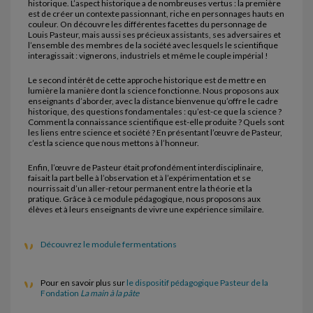
historique. L’aspect historique a de nombreuses vertus : la première
est de créer un contexte passionnant, riche en personnages hauts en
couleur. On découvre les différentes facettes du personnage de
Louis Pasteur, mais aussi ses précieux assistants, ses adversaires et
l’ensemble des membres de la société avec lesquels le scientifique
interagissait : vignerons, industriels et même le couple impérial !
Le second intérêt de cette approche historique est de mettre en
lumière la manière dont la science fonctionne. Nous proposons aux
enseignants d’aborder, avec la distance bienvenue qu’offre le cadre
historique, des questions fondamentales : qu’est-ce que la science ?
Comment la connaissance scientifique est-elle produite ? Quels sont
les liens entre science et société ? En présentant l’œuvre de Pasteur,
c’est la science que nous mettons à l’honneur.
Enfin, l’œuvre de Pasteur était profondément interdisciplinaire,
faisait la part belle à l’observation et à l’expérimentation et se
nourrissait d’un aller-retour permanent entre la théorie et la
pratique. Grâce à ce module pédagogique, nous proposons aux
élèves et à leurs enseignants de vivre une expérience similaire.
Découvrez le module fermentations
Pour en savoir plus sur
le dispositif pédagogique Pasteur de la
Fondation
La main à la pâte