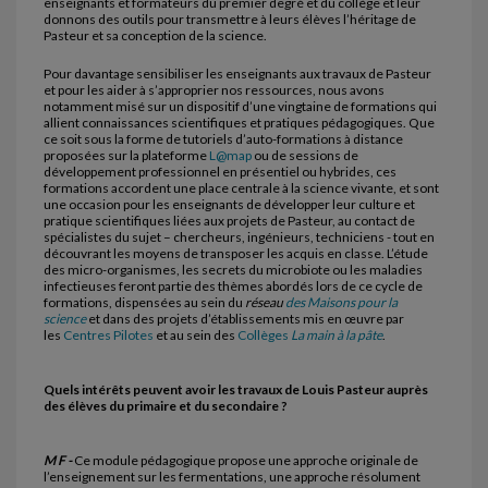
enseignants et formateurs du premier degré et du collège et leur
donnons des outils pour transmettre à leurs élèves l’héritage de
Pasteur et sa conception de la science.
Pour davantage sensibiliser les enseignants aux travaux de Pasteur
et pour les aider à s’approprier nos ressources, nous avons
notamment misé sur un dispositif d’une vingtaine de formations qui
allient connaissances scientifiques et pratiques pédagogiques. Que
ce soit sous la forme de tutoriels d’auto-formations à distance
proposées sur la plateforme
L@map
ou de sessions de
développement professionnel en présentiel ou hybrides, ces
formations accordent une place centrale à la science vivante, et sont
une occasion pour les enseignants de développer leur culture et
pratique scientifiques liées aux projets de Pasteur, au contact de
spécialistes du sujet – chercheurs, ingénieurs, techniciens - tout en
découvrant les moyens de transposer les acquis en classe. L’étude
des micro-organismes, les secrets du microbiote ou les maladies
infectieuses feront partie des thèmes abordés lors de ce cycle de
formations, dispensées au sein du
réseau
des Maisons pour la
science
et dans des projets d’établissements mis en œuvre par
les
Centres Pilotes
et au sein des
Collèges
La main à la pâte
.
Quels intérêts peuvent avoir les travaux de Louis Pasteur auprès
des élèves du primaire et du secondaire ?
M F -
Ce module pédagogique propose une approche originale de
l’enseignement sur les fermentations, une approche résolument