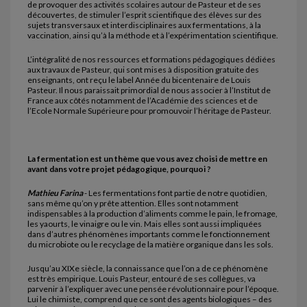
de provoquer des activités scolaires autour de Pasteur et de ses
découvertes, de stimuler l’esprit scientifique des élèves sur des
sujets transversaux et interdisciplinaires aux fermentations, à la
vaccination, ainsi qu’à la méthode et à l’expérimentation scientifique.
L’intégralité de nos ressources et formations pédagogiques dédiées
aux travaux de Pasteur, qui sont mises à disposition gratuite des
enseignants, ont reçu le label Année du bicentenaire de Louis
Pasteur. Il nous paraissait primordial de nous associer à l’Institut de
France aux côtés notamment de l’Académie des sciences et de
l’Ecole Normale Supérieure pour promouvoir l’héritage de Pasteur.
La fermentation est un thème que vous avez choisi de mettre en
avant dans votre projet pédagogique, pourquoi ?
Mathieu Farina
- Les fermentations font partie de notre quotidien,
sans même qu’on y prête attention. Elles sont notamment
indispensables à la production d’aliments comme le pain, le fromage,
les yaourts, le vinaigre ou le vin. Mais elles sont aussi impliquées
dans d’autres phénomènes importants comme le fonctionnement
du microbiote ou le recyclage de la matière organique dans les sols.
Jusqu’au XIXe siècle, la connaissance que l’on a de ce phénomène
est très empirique. Louis Pasteur, entouré de ses collègues, va
parvenir à l’expliquer avec une pensée révolutionnaire pour l’époque.
Lui le chimiste, comprend que ce sont des agents biologiques – des