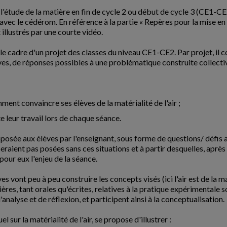
étude de la matière en fin de cycle 2 ou début de cycle 3 (CE1-CE2)
s avec le cédérom. En référence à la partie « Repères pour la mise e
illustrés par une courte vidéo.
e cadre d'un projet des classes du niveau CE1-CE2. Par projet, il 
élèves, de réponses possibles à une problématique construite collect
ment convaincre ses élèves de la matérialité de l'air ;
e leur travail lors de chaque séance.
roposée aux élèves par l'enseignant, sous forme de questions/ défis
seraient pas posées sans ces situations et à partir desquelles, apr
our eux l'enjeu de la séance.
ves vont peu à peu construire les concepts visés (ici l'air est de la 
ières, tant orales qu'écrites, relatives à la pratique expérimentale
analyse et de réflexion, et participent ainsi à la conceptualisation.
sur la matérialité de l'air, se propose d'illustrer :