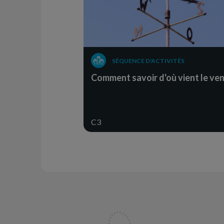
SÉQUENCE D'ACTIVITÉS
Comment savoir d'où vient le ven
C3