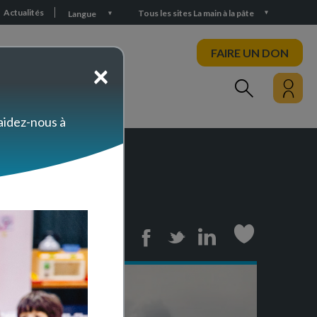
Actualités
Tous les sites La main à la pâte
Langue
FAIRE UN DON
×
PARTICIPEZ
 aidez-nous à
Print
Facebook
Twitter
Linkedin