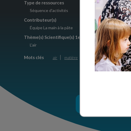
Type de ressources
Crédits
Séquence d'activités
Creative
Contributeur(s)
Équipe La main à la pâte
Thème(s) Scientifique(s) 1er degré
L'air
Mots clés
air
matière