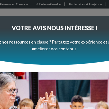
Réseaux en France
À l’international
Partenaires et Projets
VOTRE AVIS NOUS INTÉRESSE !
FORMEZ-VOUS À VOTRE RYTHME
PRÈS DE CHEZ VOUS
z nos ressources en classe ? Partagez votre expérience et
améliorer nos contenus.
L'air est-il de la matière ?