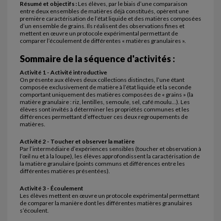
Résumé et objectifs :
Les élèves, par le biais d’une comparaison
entre deux ensembles de matières déjà constitués, opèrent une
première caractérisation de l’état liquide et des matières composées
d’un ensemble de grains. Ils réalisent des observations fines et
mettent en œuvre un protocole expérimental permettant de
comparer l’écoulement de différentes « matières granulaires ».
Sommaire de la séquence d'activités :
Activité 1 - Activité introductive
On présente aux élèves deux collections distinctes, l’une étant
composée exclusivement de matière à l’état liquide et la seconde
comportant uniquement des matières composées de « grains » (la
matière granulaire : riz, lentilles, semoule, sel, café moulu...). Les
élèves sont invités à déterminer les propriétés communes et les
différences permettant d’effectuer ces deux regroupements de
matières.
Activité 2 - Toucher et observer la matière
Par l’intermédiaire d’expériences sensibles (toucher et observation à
l’œil nu et à la loupe), les élèves approfondissent la caractérisation de
la matière granulaire (points communs et différences entre les
différentes matières présentées).
Activité 3 - Écoulement
Les élèves mettent en œuvre un protocole expérimental permettant
de comparer la manière dont les différentes matières granulaires
s’écoulent.