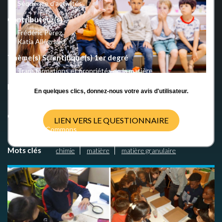
Séquence d'activités
Contributeur(s)
Frédéric Pérez
Katia Allégraud
Thème(s) Scientifique(s) 1er degré
Transformations et propriétés de la matière
Nombre d'activités
En quelques clics, donnez-nous votre avis d'utilisateur.
4
Crédits
LIEN VERS LE QUESTIONNAIRE
Creative Commons
Mots clés
chimie
matière
matière granulaire