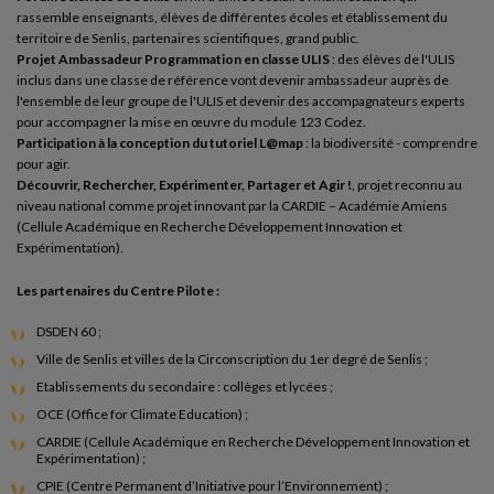
rassemble enseignants, élèves de différentes écoles et établissement du
territoire de Senlis, partenaires scientifiques, grand public.
Projet Ambassadeur Programmation en classe ULIS
: des élèves de l'ULIS
inclus dans une classe de référence vont devenir ambassadeur auprès de
l'ensemble de leur groupe de l'ULIS et devenir des accompagnateurs experts
pour accompagner la mise en œuvre du module 123 Codez.
Participation à la conception du tutoriel L@map
: la biodiversité - comprendre
pour agir.
Découvrir, Rechercher, Expérimenter, Partager et Agir !
, projet reconnu au
niveau national comme projet innovant par la CARDIE – Académie Amiens
(Cellule Académique en Recherche Développement Innovation et
Expérimentation).
Les partenaires du Centre Pilote :
DSDEN 60 ;
Ville de Senlis et villes de la Circonscription du 1er degré de Senlis ;
Etablissements du secondaire : collèges et lycées ;
OCE (Office for Climate Education) ;
CARDIE (Cellule Académique en Recherche Développement Innovation et
Expérimentation) ;
CPIE (Centre Permanent d’Initiative pour l’Environnement) ;