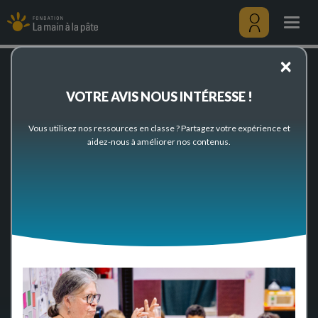
Senlis
Aller
au
Togg
contenu
navig
principal
Menu
×
utilisateu
VOTRE AVIS NOUS INTÉRESSE !
Accueil
Senlis
Vous utilisez nos ressources en classe ? Partagez votre expérience et
Centre Pilote Senlis
aidez-nous à améliorer nos contenus.
Département: Oise (60)
Print
Facebook
Twitter
Lin