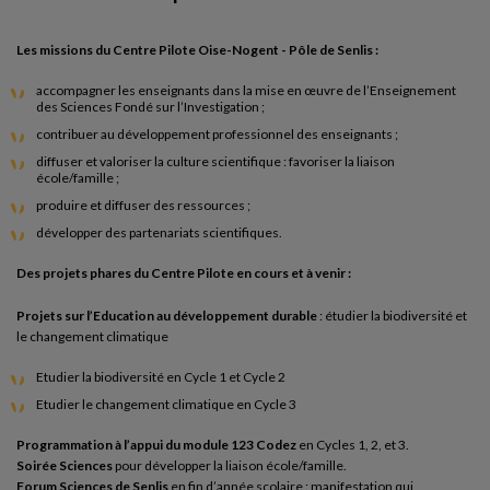
Les missions du Centre Pilote Oise-Nogent - Pôle de Senlis :
accompagner les enseignants dans la mise en œuvre de l’Enseignement
des Sciences Fondé sur l’Investigation ;
contribuer au développement professionnel des enseignants ;
diffuser et valoriser la culture scientifique : favoriser la liaison
école/famille ;
produire et diffuser des ressources ;
développer des partenariats scientifiques.
Des projets phares du Centre Pilote en cours et à venir :
Projets sur l’Education au développement durable
: étudier la biodiversité et
le changement climatique
Etudier la biodiversité en Cycle 1 et Cycle 2
Etudier le changement climatique en Cycle 3
Programmation à l’appui du module 123 Codez
en Cycles 1, 2, et 3.
Soirée Sciences
pour développer la liaison école/famille.
Forum Sciences de Senlis
en fin d’année scolaire : manifestation qui