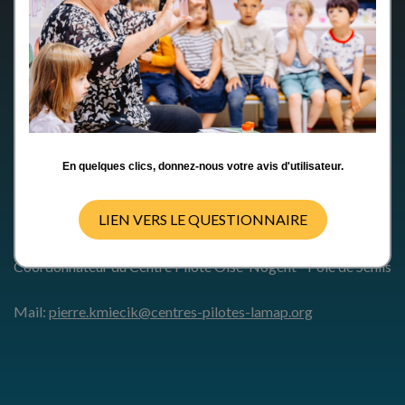
1 Avenue de Creil
En quelques clics, donnez-nous votre avis d'utilisateur.
60300 Senlis
Nous contacter
LIEN VERS LE QUESTIONNAIRE
KMIECIK Pierre,
Coordonnateur du Centre Pilote Oise-Nogent - Pôle de Senlis
Mail:
pierre.kmiecik@centres-pilotes-lamap.org