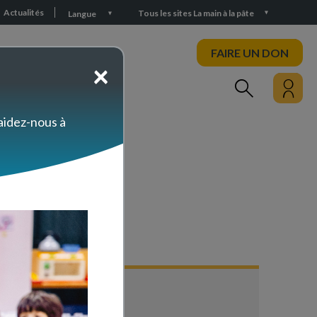
Actualités
Tous les sites La main à la pâte
Langue
FAIRE UN DON
×
PARTICIPEZ
 aidez-nous à
ers ?