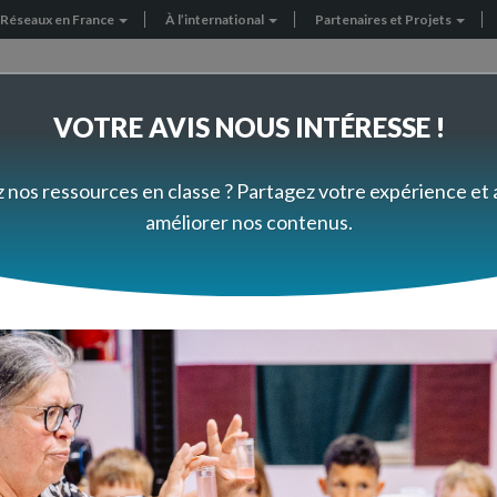
Réseaux en France
À l’international
Partenaires et Projets
VOTRE AVIS NOUS INTÉRESSE !
FORMEZ-VOUS À VOTRE RYTHME
PRÈS DE CHEZ VOUS
z nos ressources en classe ? Partagez votre expérience et
améliorer nos contenus.
Questions aux experts
e
er à l'envers ?
fait-il que l'on voit parfois les roues d'une voiture tourner à l'env