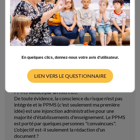
Après étude de l'enquête nationale de l'ONS
(observatoire de la sécurité et de l'Accessibilité des
établissements d'enseignement : rapport annuel
2011) , les tableaux des résultats de l’enquête par
départements font apparaître de grandes disparités
dans l’état d’avancement de la rédaction et de la
validation des PPMS. La question que l'on peut se
poser par exemple, pourquoi n'y a-t-il que 4% des
collèges et 6% des lycées du département de la Loire
En quelques clics, donnez-nous votre avis d'utilisateur.
qui ont rédigés et validés par un exercice ? Alors que
dans certains départements, comme le 81 et le 82,
100% des établissements ont rédigés et validés par
LIEN VERS LE QUESTIONNAIRE
un exercice. Pourquoi y a-t-il souvent une grande
différence entre le % de PPMS rédigés et le % de
PPMS validés par un exercice.
De toute évidence, la conscience du risque n'est pas
intégrée et le PPMS (c'est seulement ma première
idée) est une injonction administrative pour une
majorité d'établissements d'enseignement. Le PPMS
est porté par quelques personnes "convaincues".
L'objectif est-il seulement la rédaction d'un
document ?