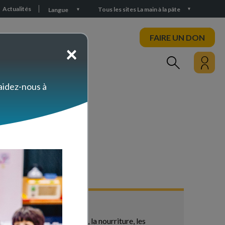
Actualités
Tous les sites La main à la pâte
Langue
FAIRE UN DON
×
PARTICIPEZ
 aidez-nous à
le pour étudier l'habitat, la nourriture, les