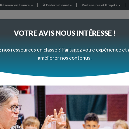
Réseaux en France
À l’international
Partenaires et Projets
VOTRE AVIS NOUS INTÉRESSE !
FORMEZ-VOUS À VOTRE RYTHME
PRÈS DE CHEZ VOUS
z nos ressources en classe ? Partagez votre expérience et
améliorer nos contenus.
Questions aux experts
l'homme
véniles. Est-il possible de porter les tortues en classe de maternel