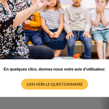
faire pour que ma plante donne plus de fruits ?"
issances théoriques = il faut avoir plus de fleurs et donc plus de 
eurs sur une plante ?
érêt pédagogique à mettre en place, après avoir trouvé une réponse s
urs?
En quelques clics, donnez-nous votre avis d'utilisateur.
LIEN VERS LE QUESTIONNAIRE
border ce sujet avec vos