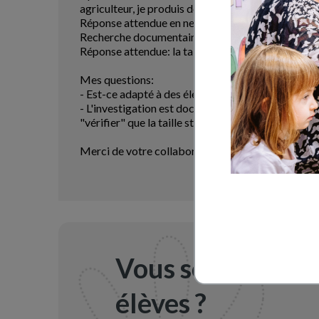
agriculteur, je produis des tomates. Que dois - je 
Réponse attendue en ne se servant que de ses conna
Recherche documentaire: Comment avoir plus de fl
Réponse attendue: la taille est un des moyens
Mes questions:
- Est-ce adapté à des élèves de CE2 ?
- L'investigation est documentaire. Y a t'il un int
"vérifier" que la taille stimule la production de fle
Merci de votre collaboration
Vous souhaitez a
élèves ?