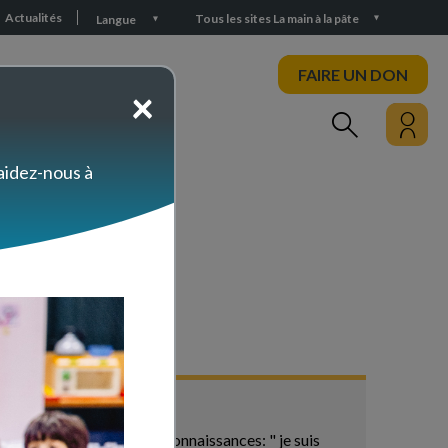
Actualités
Tous les sites La main à la pâte
Langue
FAIRE UN DON
×
PARTICIPEZ
 aidez-nous à
ils réinvestissent leurs connaissances: " je suis