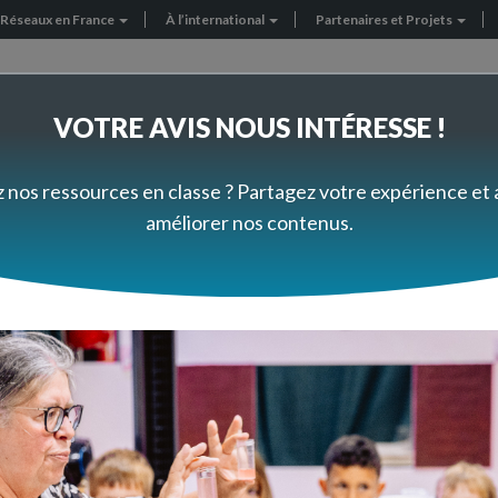
Réseaux en France
À l’international
Partenaires et Projets
VOTRE AVIS NOUS INTÉRESSE !
FORMEZ-VOUS À VOTRE RYTHME
PRÈS DE CHEZ VOUS
z nos ressources en classe ? Partagez votre expérience et
améliorer nos contenus.
Questions aux experts
stir le fonctionnent du vivant (cycle 3)
ionnement du vivant, je souhaite proposer un défi aux élèves pour qu'