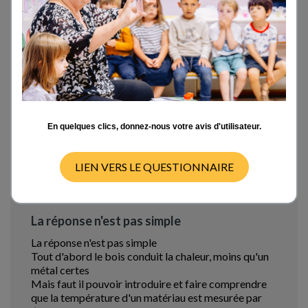
transmettent pas autant que les métaux cette
agitation moléculaire ? Même question pour l'air !
Donc j'ai un problème de compréhension du
phénomène avant tout. Et ensuite, comment
expliquer ce qui se passe de manière très simple ??
Merci pour votre aide !
Marie-Pierre Rocaché
Professeur de technologie au collège
En quelques clics, donnez-nous votre avis d'utilisateur.
Thu 29/10/15 - 12:39
LIEN VERS LE QUESTIONNAIRE
La réponse n'est pas simple
La réponse n'est pas simple
Tout d'abord le bois conduit la chaleur, moins qu'un
métal certes
Mais faut il pouvoir introduire et faire comprendre
que la température d'un matériau est mesurée par