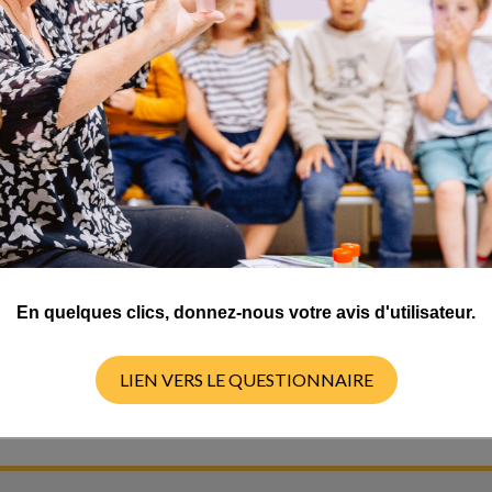
tes prise à la même date dans les 2 continents. Mais comment expli
ous la neige en montagne au même moment ?
abordée ici :
http://www.fondation-lamap.org/fr/topic/12380
En quelques clics, donnez-nous votre avis d'utilisateur.
LIEN VERS LE QUESTIONNAIRE