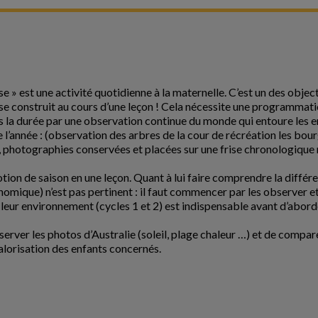
e » est une activité quotidienne à la maternelle. C’est un des objec
ui se construit au cours d’une leçon ! Cela nécessite une programmat
s la durée par une observation continue du monde qui entoure les en
année : (observation des arbres de la cour de récréation les bourgeo
 photographies conservées et placées sur une frise chronologique 
n de saison en une leçon. Quant à lui faire comprendre la différence
nomique) n’est pas pertinent : il faut commencer par les observer et 
eur environnement (cycles 1 et 2) est indispensable avant d’aborder
bserver les photos d’Australie (soleil, plage chaleur …) et de comp
alorisation des enfants concernés.