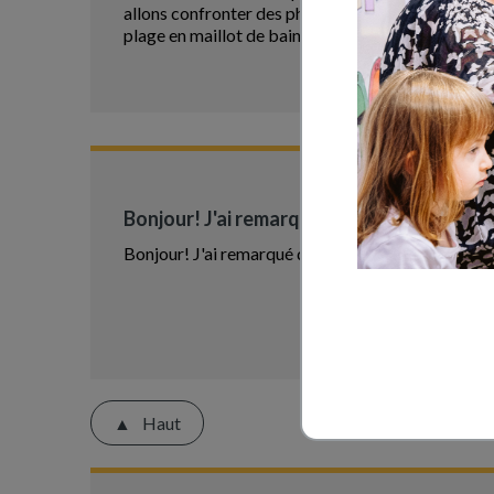
allons confronter des photos de situations parlan
plage en maillot de bain alors que nous serons s
Bonjour! J'ai remarqué que la
Bonjour! J'ai remarqué que la question a déjà été 
Haut