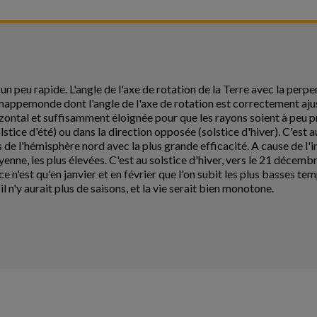
 peu rapide. L'angle de l'axe de rotation de la Terre avec la perpend
mappemonde dont l'angle de l'axe de rotation est correctement aju
ontal et suffisamment éloignée pour que les rayons soient à peu p
lstice d'été) ou dans la direction opposée (solstice d'hiver). C'est au 
 de l'hémisphère nord avec la plus grande efficacité. A cause de l'in
enne, les plus élevées. C'est au solstice d'hiver, vers le 21 décembr
ce n'est qu'en janvier et en février que l'on subit les plus basses te
il n'y aurait plus de saisons, et la vie serait bien monotone.