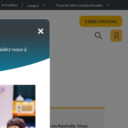
Actualités
Tous les sites La main à la pâte
Langue
FAIRE UN DON
×
PARTICIPEZ
 aidez-nous à
 va passer 2 mois dont Noël en Australie. Nous