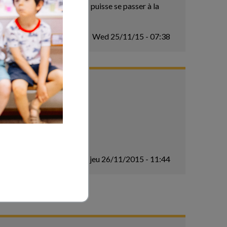
quer aux enfants que Noël puisse se passer à la
Wed 25/11/15 - 07:38
jeu 26/11/2015 - 11:44