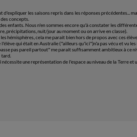
 d'expliquer les saisons repris dans les réponses précédentes... mai
n des concepts.
des enfants. Nous n'en sommes encore qu'à constater les différente
ure, précipitations, nuit/jour au moment ou on arrive en classe).
re les hémisphères, cela me parait bien hors de propos avec ces élèv
 l'élève qui était en Australie ("ailleurs qu'ici")n'a pas vécu et v
 se passe pas pareil partout" me parait suffisamment ambitieux à ce ni
 tard.
i nécessite une représentation de l'espace au niveau de la Terre et 