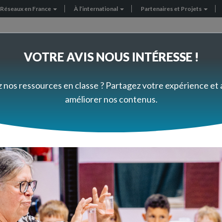
Réseaux en France
À l’international
Partenaires et Projets
VOTRE AVIS NOUS INTÉRESSE !
FORMEZ-VOUS À VOTRE RYTHME
PRÈS DE CHEZ VOUS
z nos ressources en classe ? Partagez votre expérience et
améliorer nos contenus.
Questions aux experts
n ps-ms
nomène des saisons. Une enfant de ma classe d'origine australienne