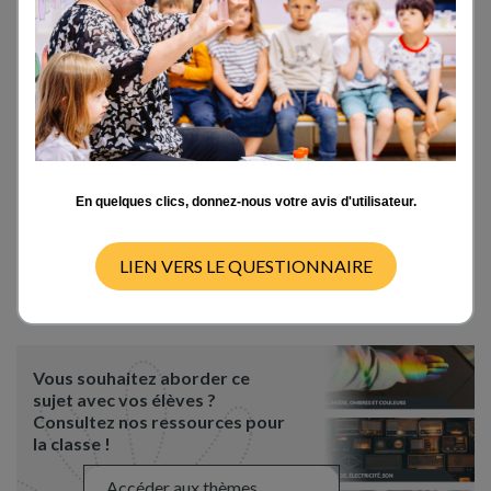
croisé un expert dans ce domaine qui a confirmé que
les populations s'adaptaient de plus en plus. Le
scutigère vit normalement au sol, caché sous une
pierre. Là, je l'avais trouvé dans ma salle de bain au
2ème étage de l'immeuble... L'expert l'avais déclarer
sur un site dédié.
Donc, existe-t-il un site équivalent pour les Mantes
Religieuses ?
Merci d'avance pour vos informations.
En quelques clics, donnez-nous votre avis d'utilisateur.
Cdlt,
NikoJe
LIEN VERS LE QUESTIONNAIRE
Wed 01/08/18 - 03:48
Vous souhaitez aborder ce
sujet avec vos élèves ?
Consultez nos ressources pour
la classe !
Accéder aux thèmes