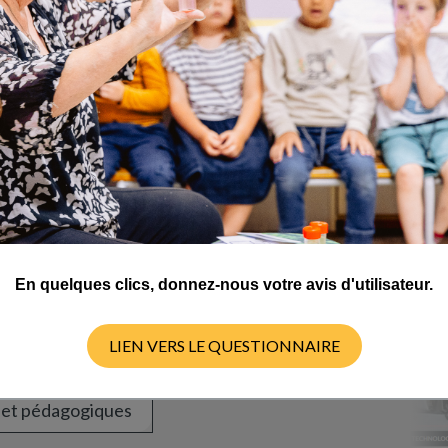
voir des définitions pertinentes des attributs?
es réalités différentes. Comment distinguer ces différentes sortes?
n attribut?...
border ce sujet avec vos
En quelques clics, donnez-nous votre avis d'utilisateur.
sources pour la classe !
LIEN VERS LE QUESTIONNAIRE
 et pédagogiques