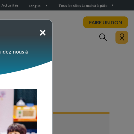
Actualités
Tous les sites La main à la pâte
Langue
FAIRE UN DON
×
PARTICIPEZ
 aidez-nous à