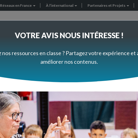
Réseaux en France
À l’international
Partenaires et Projets
VOTRE AVIS NOUS INTÉRESSE !
FORMEZ-VOUS À VOTRE RYTHME
PRÈS DE CHEZ VOUS
z nos ressources en classe ? Partagez votre expérience et
améliorer nos contenus.
Questions aux experts
on