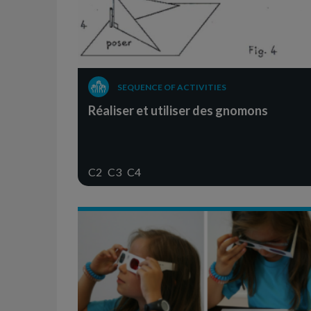
SEQUENCE OF ACTIVITIES
Réaliser et utiliser des gnomons
C2
C3
C4