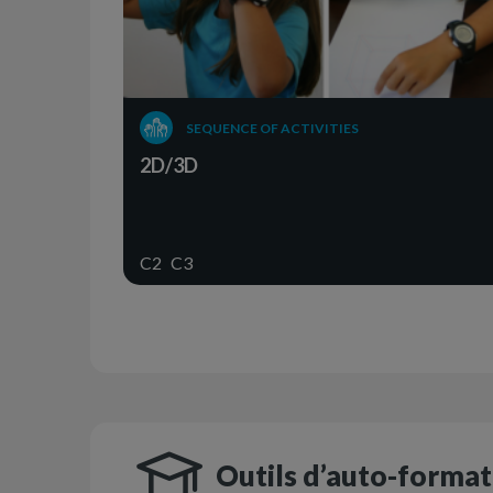
SEQUENCE OF ACTIVITIES
2D/3D
C2
C3
Outils d’auto-format