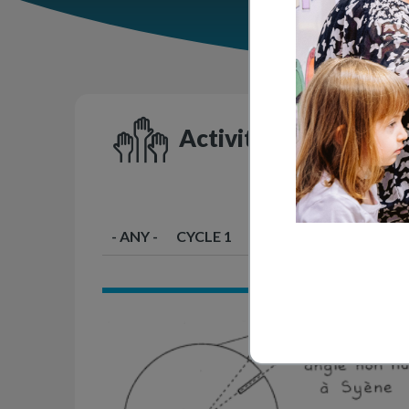
Activités en classe
- ANY -
CYCLE 1
CYCLE 2
CYCLE 3
C