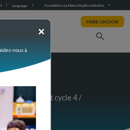
s
Foundation La Main à la pâte websites
Language
FAIRE UN DON
×
 aidez-nous à
gré (cycle 3 et cycle 4 /
rie".