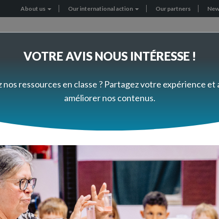
About us
Our international action
Our partners
New
Header
menu
VOTRE AVIS NOUS INTÉRESSE !
RNATIONAL PROJECTS
GET INVOLVED
z nos ressources en classe ? Partagez votre expérience et
améliorer nos contenus.
giques
Mathématiques
Géométrie
Géométrie
os ressources pédagogiques du second de
nces en classe sur la thématique "Géomét