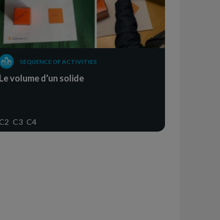
SEQUENCE OF ACTIVITIES
Le volume d'un solide
C2
C3
C4