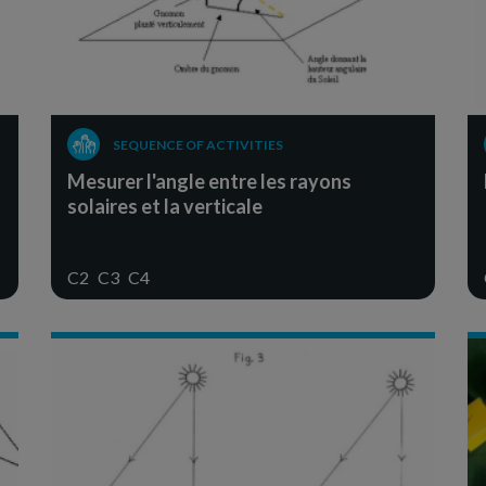
SEQUENCE OF ACTIVITIES
Mesurer l'angle entre les rayons
solaires et la verticale
C2
C3
C4