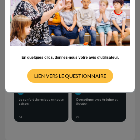
Activités en classe
- ANY -
CYCLE 1
CYCLE 2
CYCLE 3
CYCLE 4
En quelques clics, donnez-nous votre avis d'utilisateur.
LIEN VERS LE QUESTIONNAIRE
SEQUENCE OF ACTIVITIES
SEQUENCE OF ACTIVITIES
Le confort thermique en toute
Domotique avec Arduino et
saison
Scratch
C4
C4