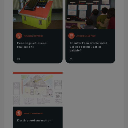
AWARDED LAMAP PRIZE
AWARDED LAMAP PRIZE
L'éco-logis et les éco-
Chauffer l'eau avec le soleil :
réalisations
Est-ce possible ? Est-ce
valable ?
C3
C3
AWARDED LAMAP PRIZE
Dessine-moi une maison