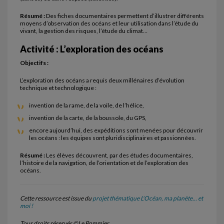
Résumé :
Des fiches documentaires permettent d’illustrer différents
moyens d’observation des océans et leur utilisation dans l’étude du
vivant, la gestion des risques, l’étude du climat…
Activité : L’exploration des océans
Objectifs :
L’exploration des océans a requis deux millénaires d’évolution
technique et technologique :
invention de la rame, de la voile, de l’hélice,
invention de la carte, de la boussole, du GPS,
encore aujourd’hui, des expéditions sont menées pour découvrir
les océans : les équipes sont pluridisciplinaires et passionnées.
Résumé :
Les élèves découvrent, par des études documentaires,
l’histoire de la navigation, de l’orientation et de l’exploration des
océans.
Cette ressource est issue du
projet thématique L'Océan, ma planète... et
moi !
Tous droits réservés ©Le Pommier