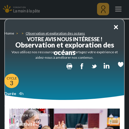
Observation
Skip
et
to
Togg
exploration
main
navig
des
content
Menu
×
océans
utilisateu
Home
Observation et exploration des océans
VOTRE AVIS NOUS INTÉRESSE !
Observation et exploration des
océans
Vous utilisez nos ressources en classe ? Partagez votre expérience et
aidez-nous à améliorer nos contenus.
Print
Facebook
Twitter
Linked
CYCLE
3
Durée
4h
Type de ressources
Sequence of activities
Type d'activité