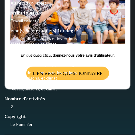
Au sein d'un projet
Contributeur(s)
Travail collectif
Thème(s) Scientifique(s) 1er degré
Histoire des sciences et inventions
Météo, saisons et climat
Océan
Météo, saisons et climat
En quelques clics, donnez-nous votre avis d'utilisateur.
Thème(s) Scientifique(s) 2nd degré
Histoire des sciences et inventions
LIEN VERS LE QUESTIONNAIRE
Météo, saisons, et climat
Océan
Météo, saisons, et climat
Nombre d'activités
2
Copyright
Le Pommier