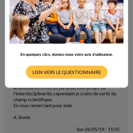
d'investigation et d'établir un protocole de
recherche ? En effet, cette notion à construire pour
des enfants de 10-11 ans n'est pas évidente.
C'est une notion conceptuelle s'appuyant sur des
théories mathématiques surtout liées aux
mouvements des astres.
Par quel biais pourrais-je faire émerger cette notion
de mouvement sans me référer - comme avant les
nouveaux programmes - à la transmission du
En quelques clics, donnez-nous votre avis d'utilisateur.
mouvement ou bien à celui des astres ou du
mouvement apparent du soleil?
A l'instar de Newton, j'ai élaboré une carte mentale
LIEN VERS LE QUESTIONNAIRE
qui permet de visualiser un champ important
définitionnel de cette notion , mais cela peut paraître
ambitieux en CM2...et j'articule mon projet sur
l'interdisciplinarité, cependant je crains de sortir du
champ scientifique.
En vous remerciant pour aide.
A. Bonin
Sun 26/05/19 - 11:05