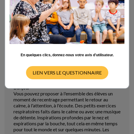
Je voulais savoir si vous en tant qu'expert main à la
pate vous avez des outils scientifiques pour gérer ce
genre de comportement.
Merci
Mon 19/11/18 - 08:39
En quelques clics, donnez-nous votre avis d'utilisateur.
LIEN VERS LE QUESTIONNAIRE
Bonjour
Bonjour
Vous pouvez proposer à l'ensemble des élèves un
moment de recentrage permettant le retour au
calme, à l'attention, à l'écoute. Des petits exercices
respiratoires faits dans le calme ou avec une musique
de détente. Inspirations profondes par le nez et
expirations par la bouche, tout cela en même temps
pour tout le monde et sur quelques minutes. Les