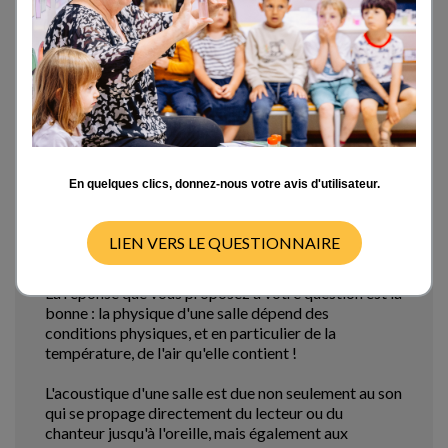
Est-ce que la composition de l'air (humidité) ou sa
température pourrait avoir un rôle sur la résonance
d'un lieu ?
Mon 09/09/13 - 05:17
En quelques clics, donnez-nous votre avis d'utilisateur.
Bonjour,
LIEN VERS LE QUESTIONNAIRE
Bonjour,
La réponse que vous proposez à votre question est la
bonne : la physique d'une salle dépend des
conditions physiques, et en particulier de la
température, de l'air qu'elle contient !
L'acoustique d'une salle est due non seulement au son
qui se propage directement du lecteur ou du
chanteur jusqu'à l'oreille, mais également aux