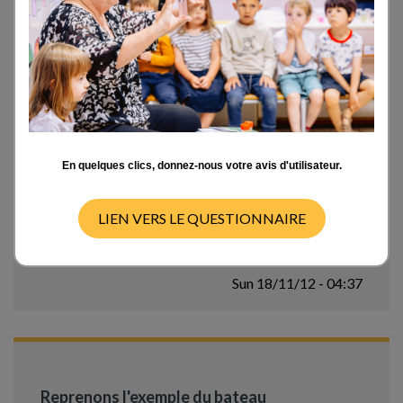
décolle de l'Equateur ( partie de Terre qui tourne à
env. 1600 km/m ) et vole à 200 km/h dans le sens de
rotation de la Terre, comment fait-il pour "avancer"
puisque celle va plus vite que lui ? Et inversement.
Je suppose qu'au décollage, il bénéficie d'une
accélération de 1600 km/h + 200 hm/h soit 1800
km/h (loi d'addition des vitesses ) mais après une fois
dans le ciel et à vitesse constante que se passe t-il
pour expliquer le phénomène ?
En quelques clics, donnez-nous votre avis d'utilisateur.
Quelle est l'explication, aussi, pour l'hélicoptère qui
resterait " place par rapport " à un point fixe sur
Terre ? Mais qui en fait avance à 1600 km/h si
LIEN VERS LE QUESTIONNAIRE
l'observateur est dans l'Espace. Quelle est
"l'interaction" entre la Terre et l'hélicoptère ?
Sun 18/11/12 - 04:37
Reprenons l'exemple du bateau