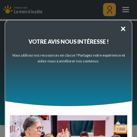
Préparez
Aller
votre
au
Togg
classe
contenu
navig
principal
Menu
×
utilisateu
Accueil
Préparez votre classe
VOTRE AVIS NOUS INTÉRESSE !
Préparez votre classe
Vous utilisez nos ressources en classe ? Partagez votre expérience et
aidez-nous à améliorer nos contenus.