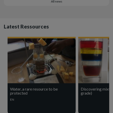
All news
Latest Ressources
Water, a rare resource to be
Discovering mixtur
protected
grade)
EN