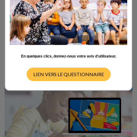
La main à la pâte
dévoile la nouvelle mouture
de son "Programme cliquable" pour l'année
2026-2027. Conçu pour accompagner les
enseignants dans la préparation de leur
rentrée, cet outil interactif intègre les
derniers ajustements des programmes
officiels en sciences et technologie, ainsi
qu'une mine de nouvelles pédagogiques.
En quelques clics, donnez-nous votre avis d'utilisateur.
LIEN VERS LE QUESTIONNAIRE