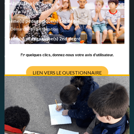
Contributeur(s)
Elena Pasquinelli
Thème(s) pédagogique(s) 1er degré
Démarche d'investigation
Thème(s) pédagogique(s) 2nd degré
Démarche d'investigation
En quelques clics, donnez-nous votre avis d'utilisateur.
Copyright
CC BY-NC-SA 4.0 International
LIEN VERS LE QUESTIONNAIRE